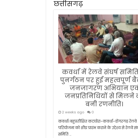
छत्तीसगढ़
कवर्धा में रेलवे संघर्ष समित
पुनर्गठन पर हुई महत्वपूर्ण ब
जनजागरण अभियान एव
जनप्रतिनिधियों से मिलने 
बनी रणनीति।
2 weeks ago
0
कवर्धा। बहुप्रतीक्षित कटघोरा–कवर्धा–डोंगरगढ़ रेलवे
परियोजना को शीघ्र प्रारंभ कराने के उद्देश्य से रेलवे संघ
समिति …