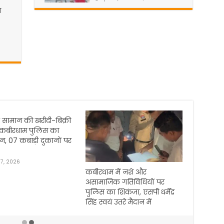
ध
ामान की खरीदी-बिक्री
बीरधाम पुलिस का
07 कबाड़ी दुकानों पर
 2026
कबीरधाम में नशे और
कवर्धा में रेलव
असामाजिक गतिविधियों पर
पुनर्गठन पर हु
पुलिस का शिकंजा, एसपी धर्मेंद्र
जनजागरण अभि
सिंह स्वयं उतरे मैदान में
जनप्रतिनिधियो
बनी रणनीति।
June 16, 2026
2 weeks ago