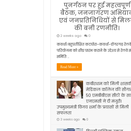
पुनर्गठन पर हुई महत्वपूर्ण
बैठक, जनजागरण अभिया
एवं जनप्रतिनिधियों से मिल
की बनी रणनीति।
2 weeks ago
0
कवर्धा। बहुप्रतीक्षित कटघोरा–कवर्धा–डोंगरगढ़ रेलव
परियोजना को शीघ्र प्रारंभ कराने के उद्देश्य से रेलवे सं
समिति …
Read More »
कबीरधाम को मिली शास
मेडिकल कॉलेज की सौगा
50 एमबीबीएस सीटों के स
एनएमसी ने दी मंजूरी।
उपमुख्यमंत्री विजय शर्मा के प्रयासों से मिली
सफलता
3 weeks ago
0