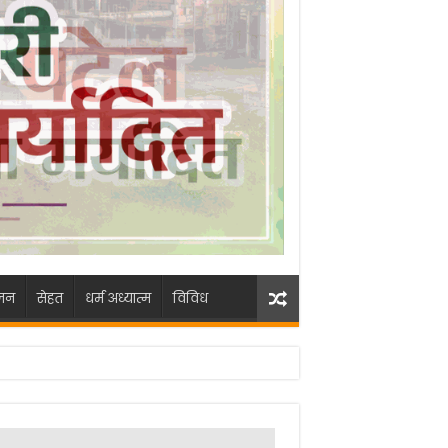
जन
सेहत
धर्म अध्यात्म
विविध