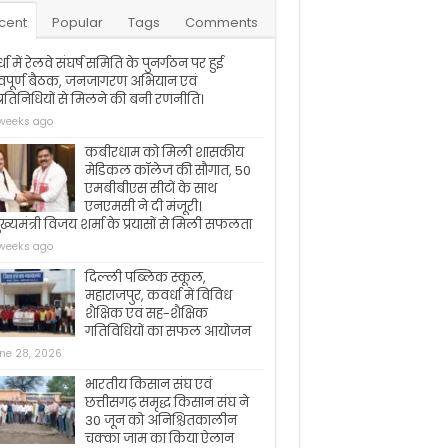
cent
Popular
Tags
Comments
धा में रेलवे संघर्ष समिति के पुनर्गठन पर हुई
वपूर्ण बैठक, जनजागरण अभियान एवं
रतिनिधियों से मिलने की बनी रणनीति।
weeks ago
कबीरधाम को मिली शासकीय
मेडिकल कॉलेज की सौगात, 50
एमबीबीएस सीटों के साथ
एनएमसी ने दी मंजूरी।
ख्यमंत्री विजय शर्मा के प्रयासों से मिली सफलता
weeks ago
दिल्ली पब्लिक स्कूल,
महाराजपुर, कवर्धा में विविध
शैक्षिक एवं सह-शैक्षिक
गतिविधियों का सफल आयोजन
ne 28, 2026
भारतीय किसान संघ एवं
छत्तीसगढ़ समृद्ध किसान संघ ने
30 जून को अनिश्चितकालीन
चक्का जाम का किया ऐलान