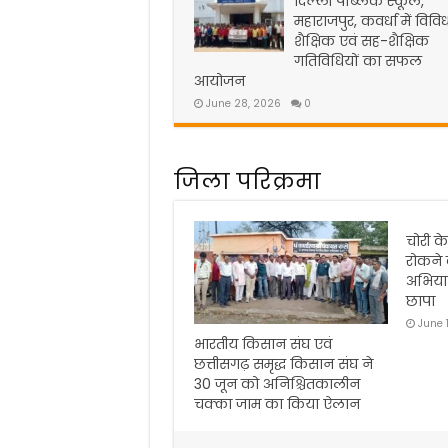
दिल्ली पब्लिक स्कूल,
महाराजपुर, कवर्धा में विवि
शैक्षिक एवं सह-शैक्षिक
गतिविधियों का सफल
आयोजन
June 28, 2026
0
जिला परिक्रमा
चोरी के स
रोकने क
अभियान, 
छापा
June 17,
भारतीय किसान संघ एवं
छत्तीसगढ़ समृद्ध किसान संघ ने
30 जून को अनिश्चितकालीन
चक्का जाम का किया ऐलान
June 24, 2026