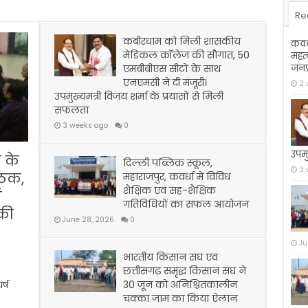
Re
कबीरधाम को मिली शासकीय
कवर्
मेडिकल कॉलेज की सौगात, 50
महत्
एमबीबीएस सीटों के साथ
जनप्
एनएमसी ने दी मंजूरी।
2 
उपमुख्यमंत्री विजय शर्मा के प्रयासों से मिली
सफलता
3 weeks ago
0
उपमु
ि के
दिल्ली पब्लिक स्कूल,
3 
ैठक,
महाराजपुर, कवर्धा में विविध
शैक्षिक एवं सह-शैक्षिक
ं
गतिविधियों का सफल आयोजन
की
June 28, 2026
0
Ju
भारतीय किसान संघ एवं
छत्तीसगढ़ समृद्ध किसान संघ ने
30 जून को अनिश्चितकालीन
र्ष
चक्का जाम का किया ऐलान