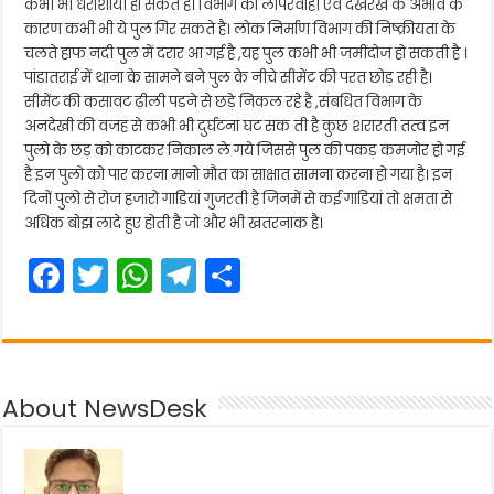
कभी भी धराशायी हो सकते है। विभाग की लापरवाही एवं देखरेख के अभाव के
कारण कभी भी ये पुल गिर सकते है। लोक निर्माण विभाग की निष्क्रीयता के
चलते हाफ नदी पुल में दरार आ गई है ,यह पुल कभी भी जमींदोज हो सकती है ।
पांडातराई में थाना के सामने बने पुल के नीचे सीमेंट की परत छोड़ रही है।
सीमेंट की कसावट ढ़ीली पडने से छड़े निकल रहे है ,संबधित विभाग के
अनदेखी की वजह से कभी भी दुर्घटना घट सक ती है कुछ शरारती तत्व इन
पुलो के छड़ को काटकर निकाल ले गये जिससे पुल की पकड़ कमजोर हो गई
है इन पुलो को पार करना मानो मौत का साक्षात सामना करना हो गया है। इन
दिनों पुलो से रोज हजारो गाडियां गुजरती है जिनमें से कई गाडियां तो क्षमता से
अधिक बोझ लादे हुए होती है जो और भी खतरनाक है।
F
T
W
T
S
a
w
h
el
h
c
itt
a
e
ar
e
er
ts
gr
e
About NewsDesk
b
A
a
o
p
m
o
p