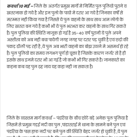
कवर्धा 10 मई –
जिले के अंतर्गत प्रमुख मार्गो में निर्मित पुल पुलियों पुराने व
खतरनाक हो गये है और इन पुलो के पायो मे दरार आ गये है जिनका वर्षो से
मरम्मत नही किया गया है जिससे ये पुल वाहनो के साथ साथ आम लोगो के
लिए खतरा बन गये है कभी भी ये पुल भरभरा कर वाहनो के साथ गिर सकते
है। पुल पुलिया की स्थिति नाजूक हो गई है 35-40 वर्ष पुरानी ये पुले अपने
अस्तीत्व को अब नही बचा पायेगी जगह जगह पर दरार पड़ चुकी है एवं छड़ो की
पकड़ ढीली पड़ रही है ,ये पुल अब भारी वाहनो का बोझ उठाने मे असमर्थ हो रहे
है। पुल पुलियों का समय लगभग पूर्ण हो चूका है जिसके कारण जर्जर तो है ही
इसके साथ इनमे दरार भी आ गई है जो कभी भी गिर सकते है। जानकारो का
कहना कब यह पुल ढ़ह जाय यह कहा नही जा सकता है।
जिले के व्यस्तम मार्ग कवर्धा – पंडरिया के बीच छोटे बड़े अनेक पुल पुलिया है
जिसमें से प्रमुख गड़ई नदी का पुल ,पांडातराई में थाना के सामने बने पुल एवं
पंडरिया के पास हाफ नदी पर बने पुल की स्थिति बेहद जर्जर हो चुकी है ,ये पुल