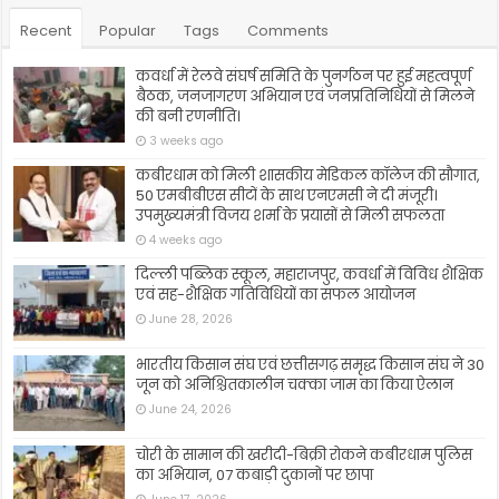
Recent
Popular
Tags
Comments
कवर्धा में रेलवे संघर्ष समिति के पुनर्गठन पर हुई महत्वपूर्ण
बैठक, जनजागरण अभियान एवं जनप्रतिनिधियों से मिलने
की बनी रणनीति।
3 weeks ago
कबीरधाम को मिली शासकीय मेडिकल कॉलेज की सौगात,
50 एमबीबीएस सीटों के साथ एनएमसी ने दी मंजूरी।
उपमुख्यमंत्री विजय शर्मा के प्रयासों से मिली सफलता
4 weeks ago
दिल्ली पब्लिक स्कूल, महाराजपुर, कवर्धा में विविध शैक्षिक
एवं सह-शैक्षिक गतिविधियों का सफल आयोजन
June 28, 2026
भारतीय किसान संघ एवं छत्तीसगढ़ समृद्ध किसान संघ ने 30
जून को अनिश्चितकालीन चक्का जाम का किया ऐलान
June 24, 2026
चोरी के सामान की खरीदी-बिक्री रोकने कबीरधाम पुलिस
का अभियान, 07 कबाड़ी दुकानों पर छापा