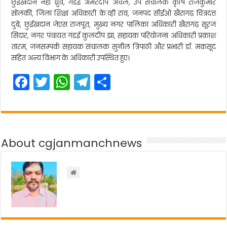
छुईखदान नेहा ध्रुव, गंडई अमरदीप अंचल, उप संचालक कृषि राजकुमार
सोलंकी, जिला शिक्षा अधिकारी के.व्ही राव, जनपद सीईओ खैरागढ़ चित्रदत्त
दुबे, छुईखदान जेएस राजपूत, मुख्य नगर पालिका अधिकारी खैरागढ़ सूरज
सिदार, नगर पंचायत गंडई कुलदीप झा, सहायक परियोजना अधिकारी प्रकाश
तारम, जनसम्पर्क सहायक संचालक सुनील त्रिपाठी और प्रभारी डॉ. मक़सूद
सहित अन्य विभाग के अधिकारी उपस्थित हुए।
F
T
W
T
S
a
w
h
el
h
c
itt
a
e
ar
e
er
ts
gr
e
About cgjanmanchnews
b
A
a
o
p
m
o
p
k