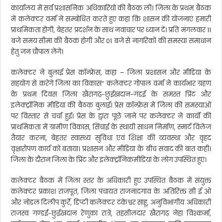
कार्यालय में सर्व प्रशासनिक अधिकारियों की बैठक ली। जिला के प्रथम बैठक
में कलेक्टर वर्मा ने सम्बोधित करते हुए कहा कि शासन की योजनाएं हमारी
प्राथमिकता होगी, बेहतर प्रदर्शन के साथ नवाचार पर ध्यान दें। प्रति मंगलवार 11
बजे समय सीमा की बैठक होगी और 01 बजे से नागरिकों की समस्या समाधान
हेतु जन चौपाल लेंगे।
कलेक्टर ने बुलाई प्रेस कॉन्फ्रेंस, कहा – जिला प्रशासन और मीडिया के
सहयोग से करेंगे जिला का विकास” कलेक्टर गोपाल वर्मा ने कार्यभार ग्रहण
के प्रथम दिवस जिला खैरागढ़-छुईखदान-गंडई के समस्त प्रिंट और
इलेक्ट्रॉनिक मीडिया की बैठक बुलाई। प्रेस कॉन्फ्रेंस में जिला की समस्याओं
पर विस्तार से चर्चा हुई। प्रेस के द्वारा पूछे जाने पर कलेक्टर ने कार्यों की
प्राथमिकता में ग्रामीण विकास, सिंचाई के स्थायी साधन निर्माण, स्मार्ट विलेज
तैयार करना, बेहतर स्वास्थ्य सुविधा एवं शिक्षा की व्यवस्था और वृहद
वृक्षारोपण कार्य को बताया। प्रशासन और मीडिया के बीच संवाद की बात कही।
जिला के दौरान जिला के प्रिंट और इलेक्ट्रॉनिकमीडिया के लोग उपस्थित हुए।
कलेक्टर बैठक में जिला स्तर के अधिकारी हुए उपस्थित बैठक में संयुक्त
कलेक्टर प्रकाश राजपूत, जिला पंचायत राजनादगांव के अतिरिक्त सी ई ओ
और नोडल दिलीप कुर्रे, डिप्टी कलेक्टर टंकेश्वर साहू, अनुविभागीय अधिकारी
राजस्व गण्डई-छुईखदान रेणुका रात्रे, तहसीलदार खैरागढ़ नेहा विश्कर्मा,