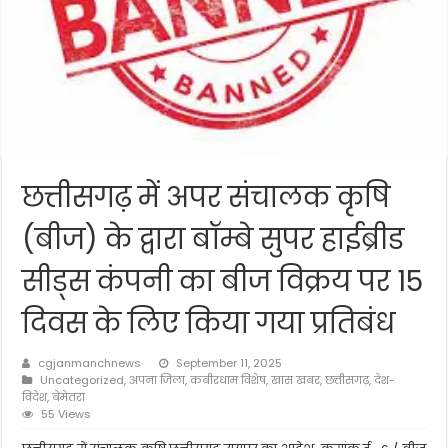
छत्तीसगढ़ में अपर संचालक कृषि
(बीज) के द्वारा बॉम्बे सुपर हाईब्रीड
सीड्स कंपनी का बीज विक्रय पर 15
दिवस के लिए किया गया प्रतिबंध
cgjanmanchnews
September 11, 2025
Uncategorized
,
अपना जिला
,
कबीरधाम विशेष
,
खास खबर
,
छत्तीसगढ़
,
देश-
विदेश
,
बेमेतरा
55 Views