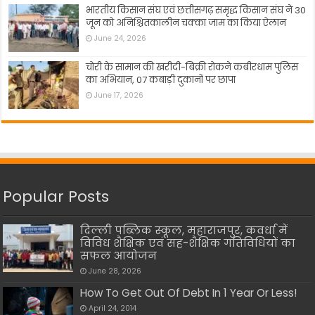
भारतीय किसान संघ एवं छत्तीसगढ़ समृद्ध किसान संघ ने 30
जून को अनिश्चितकालीन चक्का जाम का किया ऐलान
June 24, 2026
चोरी के सामान की खरीदी-बिक्री रोकने कबीरधाम पुलिस
का अभियान, 07 कबाड़ी दुकानों पर छापा
June 17, 2026
Popular Posts
दिल्ली पब्लिक स्कूल, महाराजपुर, कवर्धा में
विविध शैक्षिक एवं सह-शैक्षिक गतिविधियों का
सफल आयोजन
June 28, 2026
How To Get Out Of Debt In 1 Year Or Less!
April 24, 2014