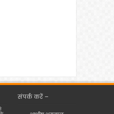
संपर्क करें –
े
के