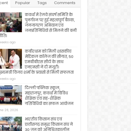
cent
Popular
Tags
Comments
कवर्धा में रेलवे संघर्ष समिति के
पुनर्गठन पर हुई महत्वपूर्ण बैठक,
जनजागरण अभियान एवं
जनप्रतिनिधियों से मिलने की बनी
ीति।
weeks ago
कबीरधाम को मिली शासकीय
मेडिकल कॉलेज की सौगात, 50
एमबीबीएस सीटों के साथ
एनएमसी ने दी मंजूरी।
ख्यमंत्री विजय शर्मा के प्रयासों से मिली सफलता
weeks ago
दिल्ली पब्लिक स्कूल,
महाराजपुर, कवर्धा में विविध
शैक्षिक एवं सह-शैक्षिक
गतिविधियों का सफल आयोजन
ne 28, 2026
भारतीय किसान संघ एवं
छत्तीसगढ़ समृद्ध किसान संघ ने
30 जून को अनिश्चितकालीन