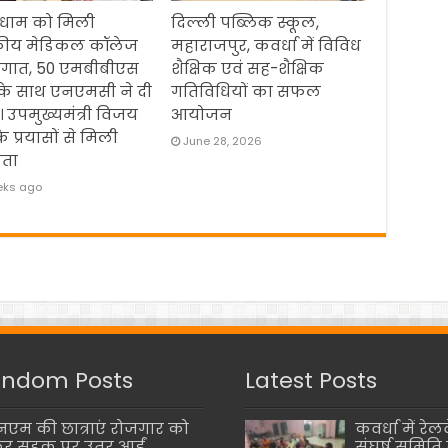
धाम को मिली
दिल्ली पब्लिक स्कूल,
ीय मेडिकल कॉलेज
महाराजपुर, कवर्धा में विविध
ौगात, 50 एमबीबीएस
शैक्षिक एवं सह-शैक्षिक
 के साथ एनएमसी ने दी
गतिविधियों का सफल
। उपमुख्यमंत्री विजय
आयोजन
के प्रयासों से मिली
June 28, 2026
ता
eks ago
ndom Posts
Latest Posts
एम की छात्राएं रोजगार को
कवर्धा में रेलव
र सड़क पर उतर आईं
संघर्ष समिति 