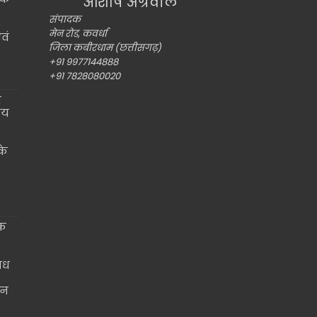
आशीष अग्रवाल
संपादक
मेन रोड, कवर्धा
वं
जिला कबीरधाम (छत्तीसगढ़)
+91 9977144888
+91 7828080020
ो
ीय
के
िक
विध
जन