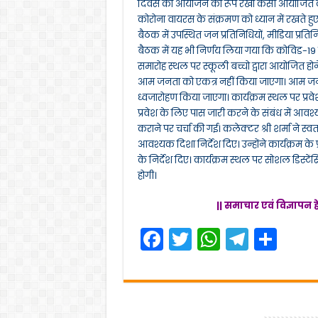
दिवस का आयोजन का रूप रेखा कैसी आयोजित की जाएग
कोरोना वायरस के संक्रमण को ध्यान में रखते ह
बैठक में उपस्थित जन प्रतिनिधियों, मीडिया प्रत
बैठक में यह भी निर्णय लिया गया कि कोविड-19 के
समारोह स्थल पर स्कूली बच्चो द्वारा आयोजित होन
आम जनता को एकत्र नहीं किया जाएगा। आम जनता 
ध्वजारोहण किया जाएगा। कार्यक्रम स्थल पर प्रवे
प्रवेश के लिए पास जारी करने के संबंध में आवश्
कराने पर चर्चा की गई। कलेक्टर श्री शर्मा ने स्
आवश्यक दिशा निर्देश दिए। उन्होंने कार्यक्रम के 
के निर्देश दिए। कार्यक्रम स्थल पर सोशल डिस
होगी।
|| समाचार एवं विज्ञापन ह
F
T
W
T
S
a
w
h
el
h
c
itt
a
e
ar
e
er
ts
gr
e