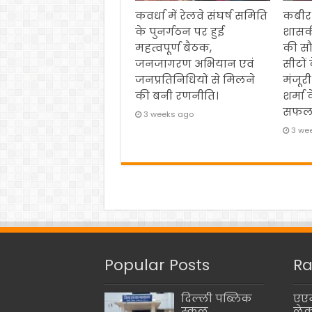
कवर्धा में रेलवे संघर्ष समिति
कबीर
के पुनर्गठन पर हुई
शासक
महत्वपूर्ण बैठक,
की स
जनजागरण अभियान एवं
सीटों
जनप्रतिनिधियों से मिलने
मंजूरी
की बनी रणनीति।
शर्मा 
सफल
3 weeks ago
3 we
Popular Posts
Ra
दिल्ली पब्लिक
एएन
स्कूल,
लेक