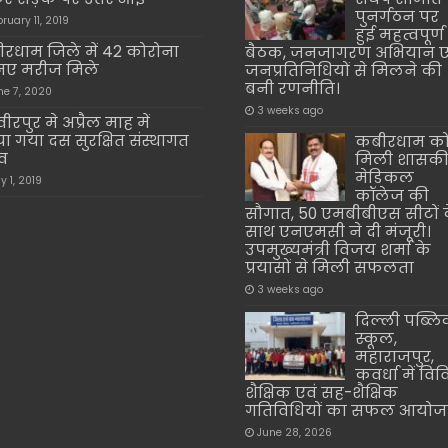
पुनर्गठन पर
bruary 11, 2019
हुई महत्वपूर्ण
रधाम जिले में 42 कोरोना
बैठक, जनजागरण अभियान ए
नए मरीज मिले
जनप्रतिनिधियों से मिलने की
बनी रणनीति।
ne 7, 2020
3 weeks ago
ीरपुर मे अप्रैल माह में
ा गया दस सुरक्षित संस्थागत
कबीरधाम क
सव
मिली शासक
मेडिकल
y 1, 2019
कॉलेज की
सौगात, 50 एमबीबीएस सीटों 
साथ एनएमसी ने दी मंजूरी।
उपमुख्यमंत्री विजय शर्मा के
प्रयासों से मिली सफलता
3 weeks ago
दिल्ली पब्ल
स्कूल,
महाराजपुर,
कवर्धा में वि
शैक्षिक एवं सह-शैक्षिक
गतिविधियों का सफल आयो
June 28, 2026