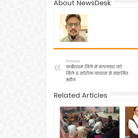
About NewsDesk
b
A
a
o
p
m
o
p
k
Previous
कबीरधाम जिले में मंगलवार को
मिले 6 कोरोना वायरस से संक्रमित
मरीज
Related Articles