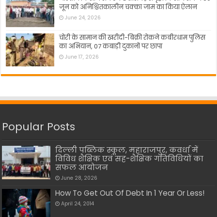
जून को अनिश्चितकालीन चक्का जाम का किया ऐलान
June 24, 2026
चोरी के सामान की खरीदी-बिक्री रोकने कबीरधाम पुलिस
का अभियान, 07 कबाड़ी दुकानों पर छापा
June 17, 2026
Popular Posts
दिल्ली पब्लिक स्कूल, महाराजपुर, कवर्धा में
विविध शैक्षिक एवं सह-शैक्षिक गतिविधियों का
सफल आयोजन
June 28, 2026
How To Get Out Of Debt In 1 Year Or Less!
April 24, 2014