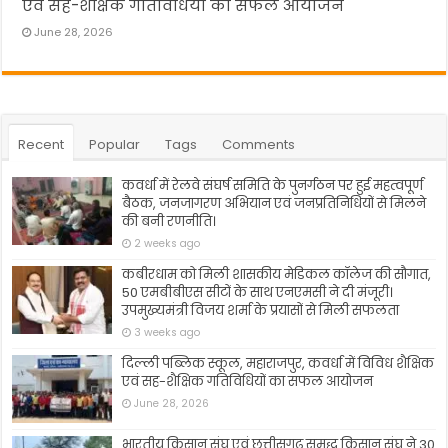
एवं सह-शैक्षिक गतिविधियों का सफल आयोजन
June 28, 2026
Recent
Popular
Tags
Comments
कवर्धा में रेलवे संघर्ष समिति के पुनर्गठन पर हुई महत्वपूर्ण
बैठक, जनजागरण अभियान एवं जनप्रतिनिधियों से मिलने
की बनी रणनीति।
2 weeks ago
कबीरधाम को मिली शासकीय मेडिकल कॉलेज की सौगात,
50 एमबीबीएस सीटों के साथ एनएमसी ने दी मंजूरी।
उपमुख्यमंत्री विजय शर्मा के प्रयासों से मिली सफलता
3 weeks ago
दिल्ली पब्लिक स्कूल, महाराजपुर, कवर्धा में विविध शैक्षिक
एवं सह-शैक्षिक गतिविधियों का सफल आयोजन
June 28, 2026
भारतीय किसान संघ एवं छत्तीसगढ़ समृद्ध किसान संघ ने 30