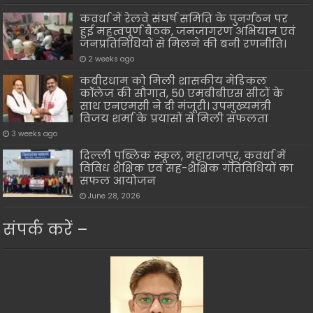
कवर्धा में रेलवे संघर्ष समिति के पुनर्गठन पर
हुई महत्वपूर्ण बैठक, जनजागरण अभियान एवं
जनप्रतिनिधियों से मिलने की बनी रणनीति।
2 weeks ago
कबीरधाम को मिली शासकीय मेडिकल
कॉलेज की सौगात, 50 एमबीबीएस सीटों के
साथ एनएमसी ने दी मंजूरी। उपमुख्यमंत्री
विजय शर्मा के प्रयासों से मिली सफलता
3 weeks ago
दिल्ली पब्लिक स्कूल, महाराजपुर, कवर्धा में
विविध शैक्षिक एवं सह-शैक्षिक गतिविधियों का
सफल आयोजन
June 28, 2026
संपर्क करें –