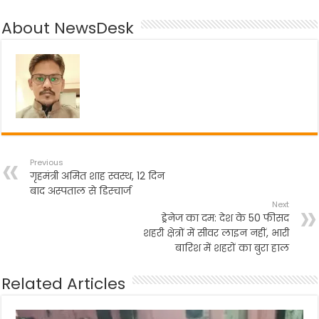
e
er
ts
gr
e
About NewsDesk
b
A
a
o
p
m
o
p
k
Previous
गृहमंत्री अमित शाह स्वस्थ, 12 दिन
बाद अस्पताल से डिस्चार्ज
Next
ड्रेनेज का दम: देश के 50 फीसद
शहरी क्षेत्रों में सीवर लाइन नहीं, भारी
बारिश में शहरों का बुरा हाल
Related Articles