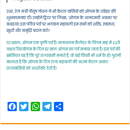
उधर, रेल मंत्री पीयूष गोयल ने भी केरल वासियों को ओणम के त्योहार की
शुभकामनाएं दीं। उन्होंने ट्विटर पर लिखा, ‘ओणम के आनंदमयी अवसर पर
बधाइयां। इस पवित्र पर्व पर भगवान महाबली हम सभी को शक्ति, स्वास्थ्य,
खुशी और समृद्धि प्रदान करें।’
दरअसल, ओणम एक कृषि पर्व है। मलायलम कैलेंडर के चिंगम माह में 22वें
नक्षत्र तिरुवोणम के दिन हर साल ओणम का पर्व मनाया जाता है। इस पर्व की
खासियत यह है कि पूरे राज्यवासी मनाते हैं, वो चाहे किसी भी धर्म के हों। पुरानी
मान्यता है कि ओणम के दिन राजा महाबली की आत्मा केरल आकर
राज्यवासियों को आशीर्वाद देती है।
F
T
W
T
S
a
w
h
el
h
c
itt
a
e
ar