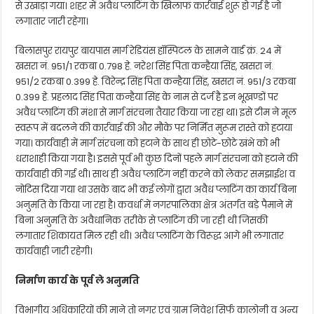
से उखाड़ा गया। शहर में अवैध प्लाटिंग के खिलाफ कार्रवाई शुरू हो गई है जो
लगातार जारी रहेगा।
बिलासपुर रायपुर बायपास मार्ग रेडियंस हॉस्पिटल के सामने वार्ड क्रं. 24 में
खसरा नं. 951/1 रकबा 0.798 हे. नरेश सिंह पिता कन्हैया सिंह, खसरा नं.
951/2 रकबा 0.399 हे. विरेन्द्र सिंह पिता कन्हैया सिंह, खसरा नं. 951/3 रकबा
0.399 हे. प्रहलाद सिंह पिता कन्हैया सिंह के नाम से दर्ज है इन भूखण्डों पर
अवैध प्लाटिंग की मंशा से मार्ग संरचना तैयार किया जा रहा था। इसे टीम ने मूल
स्वरूप में बदलने की कार्रवाई की और मौके पर निर्मित मुरूम रास्ते को हटाया
गया। कार्यवाही में मार्ग संरचना को हटाने के साथ ही छोटे-छोटे खंभे को भी
धराशाही किया गया है। इससे पूर्व भी कुछ दिनों पहले मार्ग संरचना को हटाने की
कार्यवाही की गई थी। साथ ही अवैध प्लाटिंग नहीं करने को लेकर समझाईश व
नोटिस दिया गया था उसके बाद भी कई लोगों द्वारा अवैध प्लाटिंग का कार्य बिना
अनुमति के किया जा रहा है। कवर्धा में नगरपालिका क्षेत्र अंतर्गत बड़े पैमाने में
बिना अनुमति के अवैधानिक तरीके से प्लाटिंग की जा रही थी जिसकी
लगातार शिकायत मिल रही थी। अवैध प्लाटिंग के विरूद्ध आगे भी लगातार
कार्यवाही जारी रहेगी।
निर्माण कार्य के पूर्व ले अनुमति
विभागीय अधिकारियों की माने तो नगर एवं ग्राम निवेश सिर्फ कालोनी व अन्य