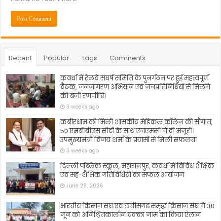
Recent
Popular
Tags
Comments
कवर्धा में रेलवे संघर्ष समिति के पुनर्गठन पर हुई महत्वपूर्ण
बैठक, जनजागरण अभियान एवं जनप्रतिनिधियों से मिलने
की बनी रणनीति।
3 weeks ago
कबीरधाम को मिली शासकीय मेडिकल कॉलेज की सौगात,
50 एमबीबीएस सीटों के साथ एनएमसी ने दी मंजूरी।
उपमुख्यमंत्री विजय शर्मा के प्रयासों से मिली सफलता
3 weeks ago
दिल्ली पब्लिक स्कूल, महाराजपुर, कवर्धा में विविध शैक्षिक
एवं सह-शैक्षिक गतिविधियों का सफल आयोजन
June 28, 2026
भारतीय किसान संघ एवं छत्तीसगढ़ समृद्ध किसान संघ ने 30
जून को अनिश्चितकालीन चक्का जाम का किया ऐलान