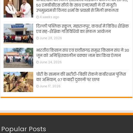
50 एमबीबीएस सीटों के साथ एनएमसी ने दी मंजूरी।
उपमुख्यमंत्री विजय शर्मा के प्रयासों से मिली सफलता
4 weeks ago
दिल्ली पब्लिक स्कूल, महाराजपुर, कवर्धा में विविध शैक्षिक
एवं सह-शैक्षिक गतिविधियों का सफल आयोजन
June 28, 2026
भारतीय किसान संघ एवं छत्तीसगढ़ समृद्ध किसान संघ ने 30
जून को अनिश्चितकालीन चक्का जाम का किया ऐलान
June 24, 2026
चोरी के सामान की खरीदी-बिक्री रोकने कबीरधाम पुलिस
का अभियान, 07 कबाड़ी दुकानों पर छापा
June 17, 2026
Popular Posts