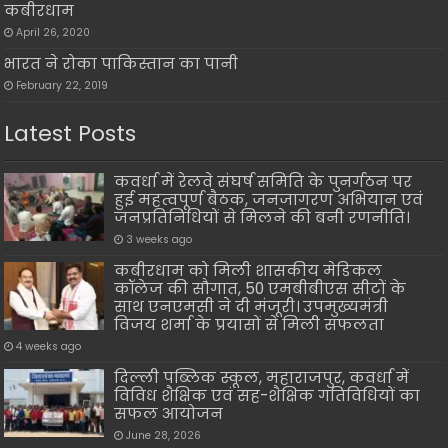
कबीरधाम
April 26, 2020
भारत ने रोका पाकिस्तान का पानी
February 22, 2019
Latest Posts
कवर्धा में रेलवे संघर्ष समिति के पुनर्गठन पर
हुई महत्वपूर्ण बैठक, जनजागरण अभियान एवं
जनप्रतिनिधियों से मिलने की बनी रणनीति।
3 weeks ago
कबीरधाम को मिली शासकीय मेडिकल
कॉलेज की सौगात, 50 एमबीबीएस सीटों के
साथ एनएमसी ने दी मंजूरी। उपमुख्यमंत्री
विजय शर्मा के प्रयासों से मिली सफलता
4 weeks ago
दिल्ली पब्लिक स्कूल, महाराजपुर, कवर्धा में
विविध शैक्षिक एवं सह-शैक्षिक गतिविधियों का
सफल आयोजन
June 28, 2026