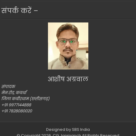
संपर्क करें –
आशीष अग्रवाल
संपादक
मेन रोड, कवर्धा
जिला कबीरधाम (छत्तीसगढ़)
+91 9977144888
+91 7828080020
Designed by
SBS India
© Copyright 2026,
CG Janmanch
All Rights Reserved