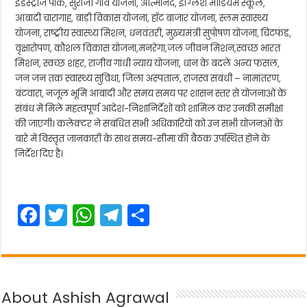
इंडस्ट्रीज पार्क, सुराजी गांव योजना, आत्मानंद, इंग्लिश मीडियम स्कूल,
आबादी चारागाह, बाड़ी विकास योजना, हॉट बाजार योजना, स्लम स्वास्थ्य
योजना, राष्ट्रीय स्वास्थ्य मिशन, धनवंतरी, मुख्यमंत्री सुपोषण योजना, चिटफंड,
वृक्षारोपण, कौशल विकास योजना,मनरेगा,जल जीवन मिशन,स्वच्छ भारत
मिशन, स्वच्छ शहर, राजीव गांधी न्याय योजना, धान के बदले अन्य फसल,
जन जन तक स्वास्थ्य सुविधा, जिला अस्पताल, राजस्व संबंधी – नामांतरण,
बंटवारा, नजूल भूमि आबादी और समय समय पर शासन स्तर से योजनाओं के
संबंध में मिले महत्वपूर्ण आदेश-निशानिर्देशों को शामिल कर उनकी समीक्षा
की जाएगी। कलेक्टर ने संबंधित सभी अधिकारियों को उन सभी योजनओं के
बारे में विस्तृत जानकारी के साथ समय-सीमा की बैठक उपस्थित होने के
निर्देश दिए है।
F
T
W
T
S
a
w
h
el
h
c
itt
a
e
ar
e
er
ts
gr
e
About Ashish Agrawal
b
A
a