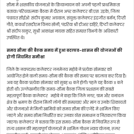
सीमा में शासकीय योजनाओं के क्रियान्वयन को अपनी पहली प्राथमिकता
बताया। परिचयात्मक बैठक में दौरान अपर कलेक्टर बी.एस. उइके, जिला
पंचायत सीईओ संदीप कुमार अग्रवाल, संयुक्त कलेक्टर इंद्रजीत बर्मन, दिप्ती
गौते, कवर्धा एसडीएम विनय सोनी, पंडरिया श्री डीआर डाहिरे, डिप्टी कलेक्टर
श्री संदीप ठाकुर, सुश्री आकांक्षा नायक सहित समस्त विभगों के अधिकारी
उपस्थित थे।
समय सीमा की बैठक समय में हुआ बदलाव-शासन की योजनओं की
होगी नियमित समीक्षा
जिले के नवपदस्थ कलेक्टर जनमेजय महोबे ने प्रत्येक सोमवार को
आयोजित होने वाली समय-सीमा की बैठक की समय पर बदलाव कर दिया है।
अब यह बैठक प्रत्येक सोमवार को सुबह 10 बजे होगी। पहले यह बैठक 11 बजे
होती थी। उल्लेखनीय कि समय-सीमा बैठक जिला प्रशासन की सबसे
महत्वपूर्ण बैठक कलेक्टर महोबे ने कहा कि जिले नगर, ग्राम और वनांचल
क्षेत्र के भ्रमण के दौरान मिली लोगों की समस्याएं और मांग व उनके शिकायतों
और योजनाओं मे मिली खामियों को समय सीमा की एजेंडे में शामिल किए
जाएंगे और समय सीमा निर्धारित कर उनका ठोस समाधान व निराकरण किया
जाएगा। कलेक्टर ने बताया कि इस समय-सीमा बैठक में नियमित रूप से
राज्य शासन की महत्वपूर्ण योजनओं मे शामिल गोधन न्याय योजना, रूलर