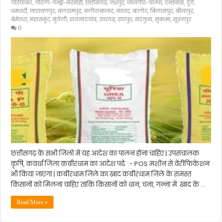
गरियाबंद
,
गौरेला-पेन्ड्रा-मरवाही
,
छत्तीसगढ़
,
जशपुर
,
जांजगीर-चाम्पा
,
दन्तेवाड़ा
,
दुर्ग
,
धमतरी
,
नारायणपुर
,
बलरामपुर
,
बलौदाबाजार
,
बस्तर
,
बालोद
,
बिलासपुर
,
बीजापुर
,
बेमेतरा
,
महासमुंद
,
मुंगेली
,
राजनांदगांव
,
रायगढ़
,
रायपुर
,
सरगुजा
,
सुकमा
,
सूरजपुर
0
छत्तीसगढ़ के सभी जिलों में यह आदेश का पालन होना चाहिए | उपसंचालक
कृषि, कवर्धा जिला कबीरधाम का आदेश पढे :- POS मशीन से वेरीफिकेशन
भी किया जाएगा | कबीरधाम जिले का खाद कबीरधाम जिले के समस्त
किसानों को मिलना चाहिए ताकि किसानों को धान, चना, गन्ना में खाद के …
Read More »