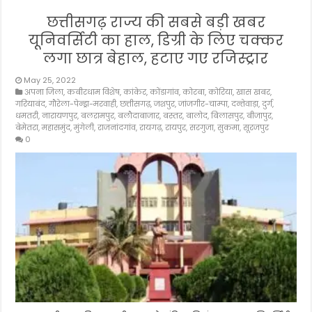
छत्तीसगढ़ राज्य की सबसे बड़ी खबर
यूनिवर्सिटी का हाल, डिग्री के लिए चक्कर
लगा छात्र बेहाल, हटाए गए रजिस्ट्रार
May 25, 2022
अपना जिला
,
कबीरधाम विशेष
,
कांकेर
,
कोंडागांव
,
कोरबा
,
कोरिया
,
खास खबर
,
गरियाबंद
,
गौरेला-पेन्ड्रा-मरवाही
,
छत्तीसगढ़
,
जशपुर
,
जांजगीर-चाम्पा
,
दन्तेवाड़ा
,
दुर्ग
,
धमतरी
,
नारायणपुर
,
बलरामपुर
,
बलौदाबाजार
,
बस्तर
,
बालोद
,
बिलासपुर
,
बीजापुर
,
बेमेतरा
,
महासमुंद
,
मुंगेली
,
राजनांदगांव
,
रायगढ़
,
रायपुर
,
सरगुजा
,
सुकमा
,
सूरजपुर
0