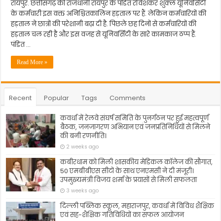
रायपुर. छत्तीसगढ़ की राजधानी रायपुर के पंडित रविशंकर शुक्ल यूनिवर्सिटी
के कर्मचारी इस वक्त अनिश्चितकालिन हड़ताल पर हैं. लेकिन कर्मचारियों की
हड़ताल ने छात्रों की परेशानी बढ़ा दी है. पिछले छह दिनों से कर्मचारियों की
हड़ताल चल रही है और इस वजह से यूनिवर्सिटी के सारे कामकाज ठप्प हैं.
पंडित …
Read More »
Recent
Popular
Tags
Comments
कवर्धा में रेलवे संघर्ष समिति के पुनर्गठन पर हुई महत्वपूर्ण
बैठक, जनजागरण अभियान एवं जनप्रतिनिधियों से मिलने
की बनी रणनीति।
2 weeks ago
कबीरधाम को मिली शासकीय मेडिकल कॉलेज की सौगात,
50 एमबीबीएस सीटों के साथ एनएमसी ने दी मंजूरी।
उपमुख्यमंत्री विजय शर्मा के प्रयासों से मिली सफलता
3 weeks ago
दिल्ली पब्लिक स्कूल, महाराजपुर, कवर्धा में विविध शैक्षिक
एवं सह-शैक्षिक गतिविधियों का सफल आयोजन