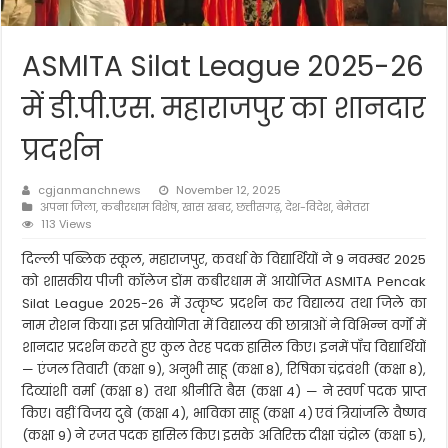
ASMlTA Silat League 2025-26
में डी.पी.एस. महाराजपुर का शानदार
प्रदर्शन
cgjanmanchnews
November 12, 2025
अपना जिला
,
कबीरधाम विशेष
,
खास खबर
,
छत्तीसगढ़
,
देश-विदेश
,
बेमेतरा
113 Views
दिल्ली पब्लिक स्कूल, महाराजपुर, कवर्धा के विद्यार्थियों ने 9 नवम्बर 2025
को शासकीय पीजी कॉलेज डोंम कबीरधाम में आयोजित ASMlTA Pencak
Silat League 2025-26 में उत्कृष्ट प्रदर्शन कर विद्यालय तथा जिले का
नाम रोशन किया। इस प्रतियोगिता में विद्यालय की छात्राओं ने विभिन्न वर्गों में
शानदार प्रदर्शन करते हुए कुल तेरह पदक हासिल किए। इनमें पाँच विद्यार्थियों
— एंजल तिवारी (कक्षा 9), अनुभी साहू (कक्षा 8), रिषिका चंद्रवंशी (कक्षा 8),
दिव्यांशी वर्मा (कक्षा 8) तथा श्रीनीति बैस (कक्षा 4) — ने स्वर्ण पदक प्राप्त
किए। वहीं विजय दुबे (कक्षा 4), भाविका साहू (कक्षा 4) एवं त्रियांजलि वैष्णव
(कक्षा 9) ने रजत पदक हासिल किए। इसके अतिरिक्त दीक्षा चंद्रोल (कक्षा 5),