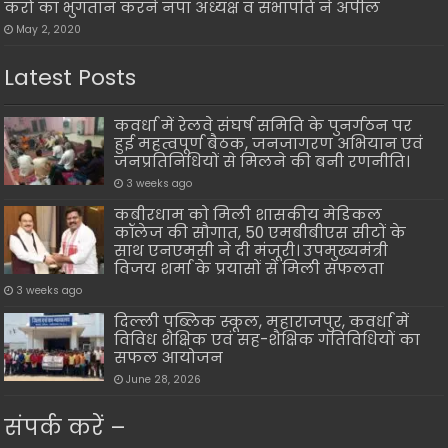
करो का भुगतान करने नपा अध्यक्ष व सभापति ने अपील
May 2, 2020
Latest Posts
कवर्धा में रेलवे संघर्ष समिति के पुनर्गठन पर
हुई महत्वपूर्ण बैठक, जनजागरण अभियान एवं
जनप्रतिनिधियों से मिलने की बनी रणनीति।
3 weeks ago
कबीरधाम को मिली शासकीय मेडिकल
कॉलेज की सौगात, 50 एमबीबीएस सीटों के
साथ एनएमसी ने दी मंजूरी। उपमुख्यमंत्री
विजय शर्मा के प्रयासों से मिली सफलता
3 weeks ago
दिल्ली पब्लिक स्कूल, महाराजपुर, कवर्धा में
विविध शैक्षिक एवं सह-शैक्षिक गतिविधियों का
सफल आयोजन
June 28, 2026
संपर्क करें –