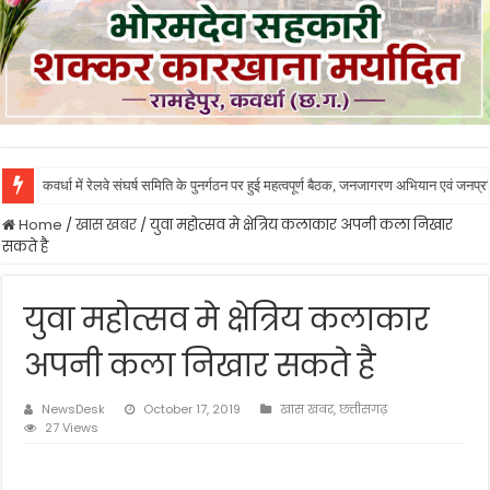
कवर्धा में रेलवे संघर्ष समिति के पुनर्गठन पर हुई महत्वपूर्ण बैठक, जनजागरण अभियान एवं जनप
कबीरधाम को मिली शासकीय मेडिकल कॉलेज की सौगात, 50 एमबीबीएस सीटों के साथ एनएमसी ने
Home
/
खास खबर
/
युवा महोत्सव मे क्षेत्रिय कलाकार अपनी कला निखार
सकते है
युवा महोत्सव मे क्षेत्रिय कलाकार
अपनी कला निखार सकते है
NewsDesk
October 17, 2019
खास खबर
,
छत्तीसगढ़
27 Views