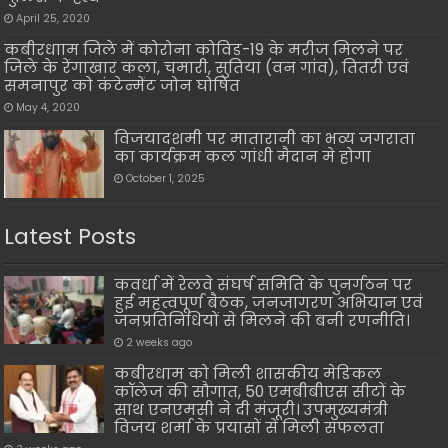
April 25, 2020
कबीरधााम जिले में कोरोना कोविड-19 के मरीज मिलने पर
जिले के रेंगाखार कला, चमारी, सुतिया (वन गांव), तितरी एवं
समनापुर को कंटेन्मेंट जोन घोषित
May 4, 2020
विजयादशमी पर मातारानी का भव्य जगराता
का कार्यक्रम कल गांधी मैदान मे होगा
October 1, 2025
Latest Posts
कवर्धा में रेलवे संघर्ष समिति के पुनर्गठन पर
हुई महत्वपूर्ण बैठक, जनजागरण अभियान एवं
जनप्रतिनिधियों से मिलने की बनी रणनीति।
2 weeks ago
कबीरधाम को मिली शासकीय मेडिकल
कॉलेज की सौगात, 50 एमबीबीएस सीटों के
साथ एनएमसी ने दी मंजूरी। उपमुख्यमंत्री
विजय शर्मा के प्रयासों से मिली सफलता