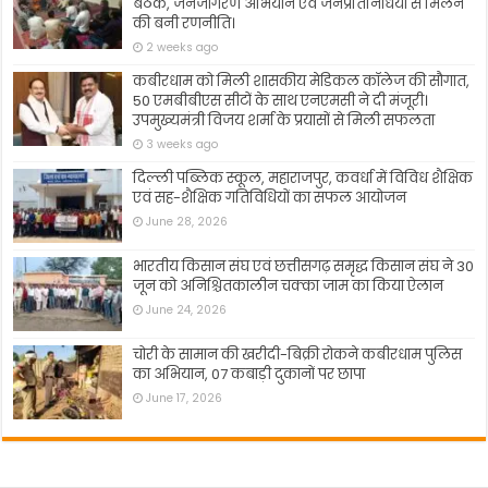
बैठक, जनजागरण अभियान एवं जनप्रतिनिधियों से मिलने
की बनी रणनीति।
2 weeks ago
कबीरधाम को मिली शासकीय मेडिकल कॉलेज की सौगात,
50 एमबीबीएस सीटों के साथ एनएमसी ने दी मंजूरी।
उपमुख्यमंत्री विजय शर्मा के प्रयासों से मिली सफलता
3 weeks ago
दिल्ली पब्लिक स्कूल, महाराजपुर, कवर्धा में विविध शैक्षिक
एवं सह-शैक्षिक गतिविधियों का सफल आयोजन
June 28, 2026
भारतीय किसान संघ एवं छत्तीसगढ़ समृद्ध किसान संघ ने 30
जून को अनिश्चितकालीन चक्का जाम का किया ऐलान
June 24, 2026
चोरी के सामान की खरीदी-बिक्री रोकने कबीरधाम पुलिस
का अभियान, 07 कबाड़ी दुकानों पर छापा
June 17, 2026