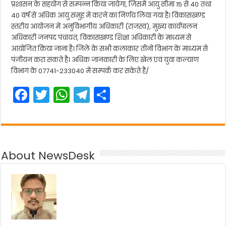
प्रशासन के सहयोग से सम्पन्न किया जायेगा, जिसमें आयु सीमा 15 से 40 तथा
40 वर्ष से अधिक आयु समुह में करने का निर्णय लिया गया है। विकासखण्ड
स्तरीय आयोजन में अनुविभागीय अधिकारी (राजस्व), मुख्य कार्यपालन
अधिकारी जनपद पंचायत, विकासखण्ड शिक्षा अधिकारी के माध्यम से
आयोजित किया जाना है। जिले के सभी कलाकार तीनों विभाग के माध्यम से
पंजीयन करा सकते है। अधिक जानकारी के लिए खेल एवं युवा कल्याण
विभाग के 07741-233040 में सम्पर्क कर सकेते है/
F
T
W
T
S
a
w
h
el
h
c
itt
a
e
ar
e
er
ts
gr
e
About NewsDesk
b
A
a
o
p
m
o
p
k