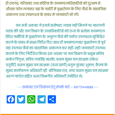
ही रायगढ़, गरियाबंद तथा कोरिया के वनमण्डलाधिकारियों को दूरभाष से
औचक फोन लगाकर वहां के नर्सरी में वृक्षारोपण के लिए पौधों के वास्तविक
आंकलन तथा उपब्लधता के संबंध में जानकारी भी ली।
वन मंत्री अकबर ने इनमें संतोषप्रद जवाब नहीं मिलने पर नाराजगी
व्यक्त की और वन विभाग के उच्चाधिकारियों को राज्य के प्रत्येक वनमण्डल
स्थित नर्सरियों में वृक्षारोपण के अनुरूप पौधों की पर्याप्त उपलब्धता सुनिश्चित
करने के संबंध में सख्त निर्देश दिए। साथ ही वनमण्डलवार वृक्षारोपण से पूर्व
वहां उपलब्ध पौधों का वास्तविक आंकलन कर सही-सही जानकारी उपलब्ध
कराने के लिए निर्देशित किया। इस अवसर पर वन विभाग के प्रमुख सचिव
मनोज पिंगुआ, सचिव जयसिंह म्हस्के, प्रधान मुख्य वन संरक्षक राकेश
चतुर्वेदी, प्रधान मुख्य वन संरक्षक (वन्य प्राणी)अतुल कुमार शुक्ल, कैम्पा के
मुख्य कार्यपालन अधिकारी व्ही. श्रीनिवास राव, अपर प्रधान मुख्य वन संरक्षक
अरूण पाण्डेय सहित अन्य विभागीय अधिकारी उपस्थित थे।
–
:- समाचार एवं विज्ञापन हेतु संपर्क करे – 9977144888 -:-
F
T
W
T
S
a
w
h
el
h