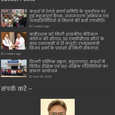
कवर्धा में रेलवे संघर्ष समिति के पुनर्गठन पर
हुई महत्वपूर्ण बैठक, जनजागरण अभियान एवं
जनप्रतिनिधियों से मिलने की बनी रणनीति।
3 weeks ago
कबीरधाम को मिली शासकीय मेडिकल
कॉलेज की सौगात, 50 एमबीबीएस सीटों के
साथ एनएमसी ने दी मंजूरी। उपमुख्यमंत्री
विजय शर्मा के प्रयासों से मिली सफलता
3 weeks ago
दिल्ली पब्लिक स्कूल, महाराजपुर, कवर्धा में
विविध शैक्षिक एवं सह-शैक्षिक गतिविधियों का
सफल आयोजन
June 28, 2026
संपर्क करें –