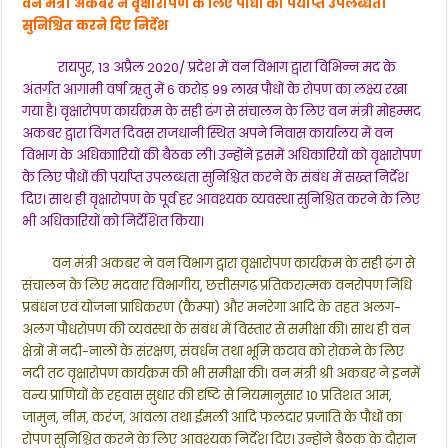
वन मंत्री अकबर ने वृक्षारोपण के लिए पौधों की पर्याप्त उपलब्धता
सुनिश्चित करने दिए निर्देश
रायपुर, 13 अप्रैल 2020/ प्रदेश में वन विभाग द्वारा विभिन्न मद के
अंतर्गत आगामी वर्षा ऋतु में 6 करोड़ 99 लाख पौधों के रोपण का लक्ष्य रखा
गया है। वृक्षारोपण कार्यक्रम के सही ढंग से संचालन के लिए वन मंत्री मोहम्मद
अकबर द्वारा विगत दिवस राजधानी स्थित अपने निवास कार्यालय में वन
विभाग के अधिकाारियों की बैठक ली। उन्होंने इसमें अधिकारियों को वृक्षारोपण
के लिए पौधों की पर्याप्त उपलब्धता सुनिश्चित करने के संबंध में सख्त निर्देश
दिए। साथ ही वृक्षारोपण के पूर्व हर आवश्यक व्यवस्था सुनिश्चित करने के लिए
भी अधिकारियों को निर्देशित किया।
वन मंत्री अकबर ने वन विभाग द्वारा वृक्षारोपण कार्यक्रम के सही ढंग से
संचालन के लिए मदवार विभागीय, छत्तीसगढ़ प्रतिकरात्मक वनरोपण निधि
प्रबंधन एवं योजना प्राधिकरण (कैम्पा) और मनरेगा आदि के तहत अलग-
अलग पौधरोपण की व्यवस्था के संबंध में विस्तार से समीक्षा की। साथ ही वन
क्षेत्रों में नदी-नालों के संरक्षण, संवर्धन तथा भूमि कटाव को रोकने के लिए
नदी तट वृक्षारोपण कार्यक्रम की भी समीक्षा की। वन मंत्री श्री अकबर ने इनमें
वन्य प्राणियों के रहवास सुधार की दृष्टि से नियमानुसार 10 प्रतिशत आम,
जामुन, नीम, करंज, आंवला तथा ईमली आदि फलदार प्रजाति के पौधों का
रोपण सुनिश्चित करने के लिए आवश्यक निर्देश दिए। उन्होंने बैठक के दौरान