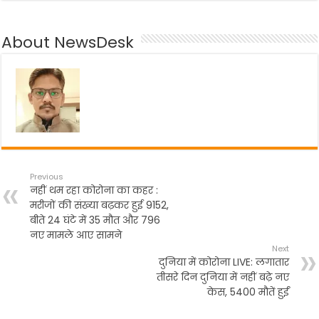
c
itt
a
e
ar
e
er
ts
gr
e
About NewsDesk
b
A
a
o
p
m
o
p
k
Previous
नहीं थम रहा कोरोना का कहर :
मरीजों की संख्या बढ़कर हुई 9152,
बीते 24 घंटे में 35 मौत और 796
नए मामले आए सामने
Next
दुनिया में कोरोना LIVE: लगातार
तीसरे दिन दुनिया में नहीं बढ़े नए
केस, 5400 मौतें हुईं