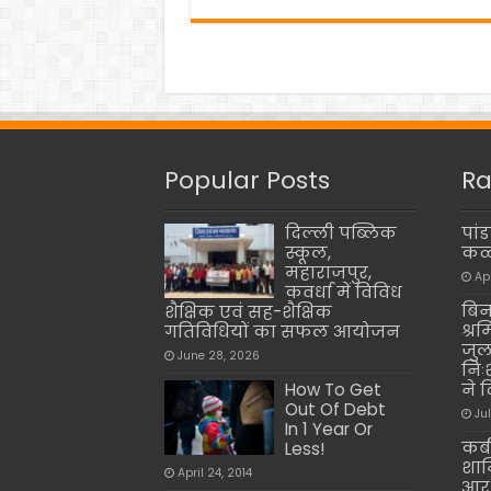
Popular Posts
Ra
दिल्ली पब्लिक
पां
स्कूल,
कव्
महाराजपुर,
Ap
कवर्धा में विविध
बिन
शैक्षिक एवं सह-शैक्षिक
श्रम
गतिविधियों का सफल आयोजन
जुल
June 28, 2026
निः
How To Get
ने द
Out Of Debt
Ju
In 1 Year Or
कबी
Less!
शाम
April 24, 2014
आर 