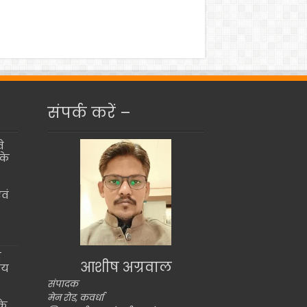
संपर्क करें –
े
के
वं
ो
आशीष अग्रवाल
ीय
संपादक
मेन रोड, कवर्धा
के