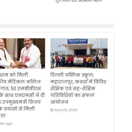
दुर्ग जिले की अभिवन पहल
धाम को मिली
दिल्ली पब्लिक स्कूल,
ीय मेडिकल कॉलेज
महाराजपुर, कवर्धा में विविध
ौगात, 50 एमबीबीएस
शैक्षिक एवं सह-शैक्षिक
 के साथ एनएमसी ने दी
गतिविधियों का सफल
। उपमुख्यमंत्री विजय
आयोजन
के प्रयासों से मिली
June 28, 2026
ता
eks ago