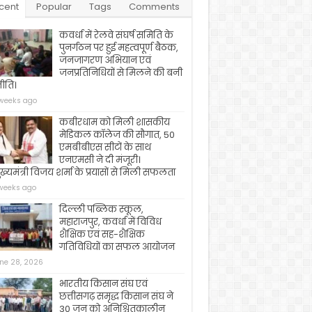
cent
Popular
Tags
Comments
कवर्धा में रेलवे संघर्ष समिति के
पुनर्गठन पर हुई महत्वपूर्ण बैठक,
जनजागरण अभियान एवं
जनप्रतिनिधियों से मिलने की बनी
ीति।
weeks ago
कबीरधाम को मिली शासकीय
मेडिकल कॉलेज की सौगात, 50
एमबीबीएस सीटों के साथ
एनएमसी ने दी मंजूरी।
ख्यमंत्री विजय शर्मा के प्रयासों से मिली सफलता
weeks ago
दिल्ली पब्लिक स्कूल,
महाराजपुर, कवर्धा में विविध
शैक्षिक एवं सह-शैक्षिक
गतिविधियों का सफल आयोजन
ne 28, 2026
भारतीय किसान संघ एवं
छत्तीसगढ़ समृद्ध किसान संघ ने
30 जून को अनिश्चितकालीन