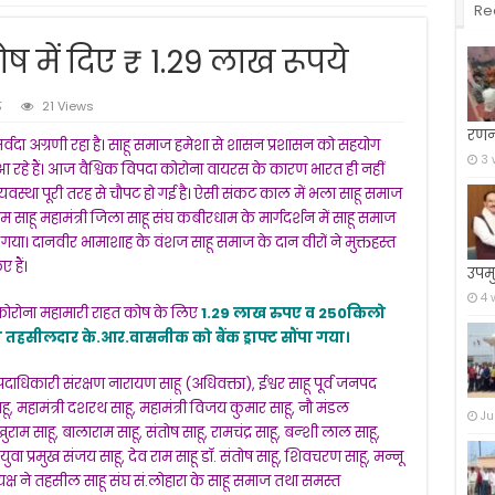
Re
ष में दिए ₹ 1.29 लाख रूपये
ढ़
21 Views
रणन
सर्वदा अग्रणी रहा है। साहू समाज हमेशा से शासन प्रशासन को सहयोग
3 
 रहे हैं। आज वैश्विक विपदा कोरोना वायरस के कारण भारत ही नहीं
्थव्यवस्था पूरी तरह से चौपट हो गई है। ऐसी संकट काल में भला साहू समाज
ाम साहू महामंत्री जिला साहू संघ कबीरधाम के मार्गदर्शन में साहू समाज
या। दानवीर भामाशाह के वंशज साहू समाज के दान वीरों ने मुक्तहस्त
 हैं।
उपमु
4 
) कोरोना महामारी राहत कोष के लिए
1.29 लाख रुपए व 250किलो
तहसीलदार के.आर.वासनीक को बैंक ड्राफ्ट सौंपा गया।
िकारी संरक्षण नारायण साहू (अधिवक्ता), ईश्वर साहू पूर्व जनपद
ाहू, महामंत्री दशरथ साहू, महामंत्री विजय कुमार साहू, नौ मंडल
Ju
, शेखुराम साहू, बालाराम साहू, संतोष साहू, रामचंद्र साहू, बन्शी लाल साहू,
ुवा प्रमुख संजय साहू, देव राम साहू डॉ. संतोष साहू, शिवचरण साहू, मन्नू
यक्ष ने तहसील साहू संघ सं.लोहारा के साहू समाज तथा समस्त