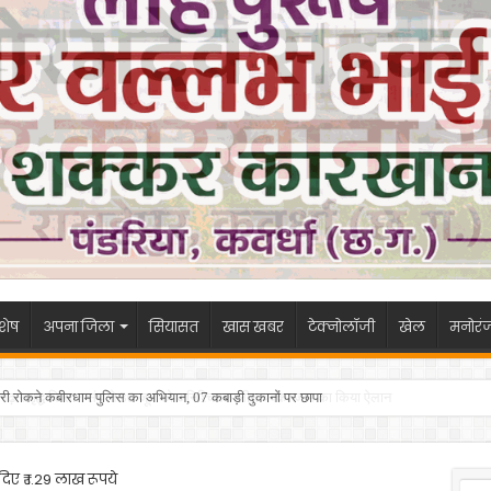
शेष
अपना जिला
सियासत
खास खबर
टेक्नोलॉजी
खेल
मनोरं
री रोकने कबीरधाम पुलिस का अभियान, 07 कबाड़ी दुकानों पर छापा
दिए ₹ 1.29 लाख रूपये