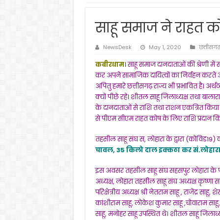
साहू समाज ने राहत को
NewsDesk
May 1, 2020
छत्तीसग
कबीरधाम
।
साहू समाज दानदाताओं की श्रेणी में 
कर अपने सामाजिक दायित्वों का निर्वहन करते आ
अपितु हमारे छत्तीसगढ़ राज्य भी प्रभावित है। अर
क्यों पीछे रहे। शीतल साहू जिलाध्यक्ष तथा बालार
के दानदाताओं से राशि तथा राशन एकत्रित किया ग
से पीएम सीएम राहत कोष के लिए राशि प्रदान किए
तहसील साहू संघ स, लोहारा के द्वारा (कोविड19
चावल, 35 किलो दाल इक्कठा कर सं.लोहारा 
इस अवसर तहसील साहू संघ सहसपुर लोहारा के पदाध
अध्यक्ष, लोहारा तहसील साहू संघ अध्यक्ष कृष्णा स
परिक्षेत्रीय अध्यक्ष श्री नेतराम साहू , राजेंद्र साहू
कांशीराम साहू, लोकेश कुमार साहू ,चोवाराम साहू,य
साहू, मनोहर साहू उपस्थित थे। शीतल साहू जिलाध्