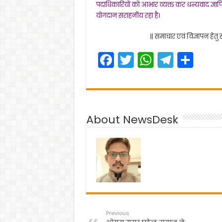
पदाधिकारियों को आभार व्यक्त कर धन्यवाद ज्ञापित
योगदान सराहनीय रहा है।
|| समाचार एवं विज्ञापन हेतु
F
T
W
T
S
a
w
h
el
h
c
itt
a
e
ar
e
er
ts
gr
e
About NewsDesk
b
A
a
o
p
m
o
p
k
Previous