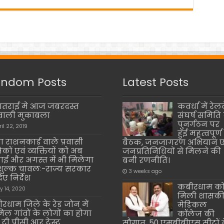
ndom Posts
Latest Posts
डातराई मे आज जबरदस्त
कवर्धा में रेलव
वाली मुकाबला
संघर्ष समिति 
पुनर्गठन पर
ril 22, 2019
हुई महत्वपूर्ण
ा राशनकार्ड वाले प्रवासी
बैठक, जनजागरण अभियान ए
िकों एवं व्यक्तियों को अब
जनप्रतिनिधियों से मिलने की
ाई और अगस्त में भी मिलेगा
बनी रणनीति।
शुल्क चावलः-राज्य सरकार
3 weeks ago
िए निर्देश
कबीरधाम क
ly 14, 2020
मिली शासक
रधाम जिले के रेड जोन में
मेडिकल
िल गांवों के लोगों का होगा
कॉलेज की
टी पीसी आर टेस्ट
सौगात, 50 एमबीबीएस सीटों 