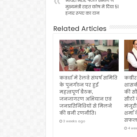
भोयरा मरार पटेल समाज ने
मुख्यमंत्री राहत कोष में दिया 51
हजार रूपए का दान
Related Articles
कवर्धा में रेलवे संघर्ष समिति
कबीर
के पुनर्गठन पर हुई
शासक
महत्वपूर्ण बैठक,
की स
जनजागरण अभियान एवं
सीटों
जनप्रतिनिधियों से मिलने
मंजूरी
की बनी रणनीति।
शर्मा 
सफल
3 weeks ago
4 we