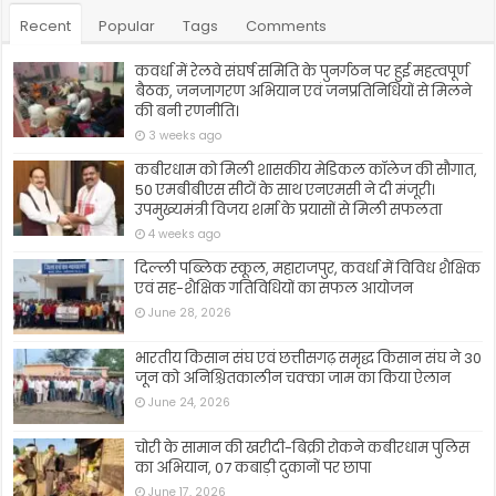
Recent
Popular
Tags
Comments
कवर्धा में रेलवे संघर्ष समिति के पुनर्गठन पर हुई महत्वपूर्ण
बैठक, जनजागरण अभियान एवं जनप्रतिनिधियों से मिलने
की बनी रणनीति।
3 weeks ago
कबीरधाम को मिली शासकीय मेडिकल कॉलेज की सौगात,
50 एमबीबीएस सीटों के साथ एनएमसी ने दी मंजूरी।
उपमुख्यमंत्री विजय शर्मा के प्रयासों से मिली सफलता
4 weeks ago
दिल्ली पब्लिक स्कूल, महाराजपुर, कवर्धा में विविध शैक्षिक
एवं सह-शैक्षिक गतिविधियों का सफल आयोजन
June 28, 2026
भारतीय किसान संघ एवं छत्तीसगढ़ समृद्ध किसान संघ ने 30
जून को अनिश्चितकालीन चक्का जाम का किया ऐलान
June 24, 2026
चोरी के सामान की खरीदी-बिक्री रोकने कबीरधाम पुलिस
का अभियान, 07 कबाड़ी दुकानों पर छापा
June 17, 2026