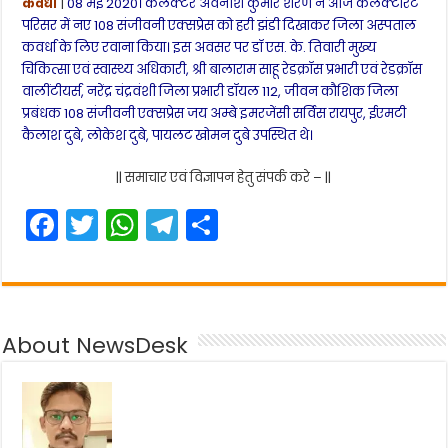
कवर्धा
|
08 मई 2020। कलेक्टर अवनीश कुमार शरण ने आज कलेक्टोरेट
परिसर में नए 108 संजीवनी एक्सप्रेस को हरी झंडी दिखाकर जिला अस्पताल
कवर्धा के लिए रवाना किया। इस अवसर पर डॉ एस. के. तिवारी मुख्य
चिकित्सा एवं स्वास्थ्य अधिकारी, श्री बालाराम साहू रेडक्रॉस प्रभारी एवं रेडक्रॉस
वालींटीयर्स, नरेंद्र चंद्रवंशी जिला प्रभारी डॉयल 112, जीवन कौशिक जिला
प्रबंधक 108 संजीवनी एक्सप्रेस जय अम्बे इमरजेंसी सर्विस रायपुर, ईएमटी
कैलाश दुबे, लोकेश दुबे, पायलट खोमन दुबे उपस्थित थे।
|| समाचार एवं विज्ञापन हेतु संपर्क करे – ||
F
T
W
T
S
a
w
h
el
h
c
itt
a
e
ar
e
er
ts
gr
e
About NewsDesk
b
A
a
o
p
m
o
p