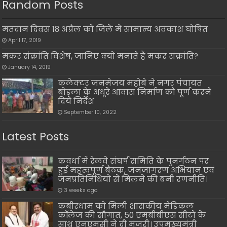
Random Posts
मतदान दिवस 18 अप्रैल को जिले में सामान्य अवकाश घोषित
April 17, 2019
मकर संक्रांति विशेष, जानिए क्यों मनाते हैं मकर संक्रांति?
January 14, 2019
कलेक्टर जनमेजय महोबे ने नगर पंचायत
बोड़ला के अधूरे आवास निर्माण को पूर्ण करने
दिये निर्देश
September 10, 2022
Latest Posts
कवर्धा में रेलवे संघर्ष समिति के पुनर्गठन पर
हुई महत्वपूर्ण बैठक, जनजागरण अभियान एवं
जनप्रतिनिधियों से मिलने की बनी रणनीति।
3 weeks ago
कबीरधाम को मिली शासकीय मेडिकल
कॉलेज की सौगात, 50 एमबीबीएस सीटों के
साथ एनएमसी ने दी मंजूरी। उपमुख्यमंत्री