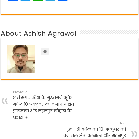
a
w
h
el
h
c
itt
a
e
ar
e
er
ts
gr
e
About Ashish Agrawal
b
A
a
o
p
m
o
p
k
Previous
छत्तीसगढ़ प्रदेश के मुख्यमंत्री भूपेश
बघेल 10 अक्टूबर को वनांचल क्षेत्र
झलमला और सहसपुर लोहारा के
प्रवास पर
Next
मुख्यमंत्री बघेल का 10 अक्टूबर को
वनांचल क्षेत्र झलमला और सहसपुर