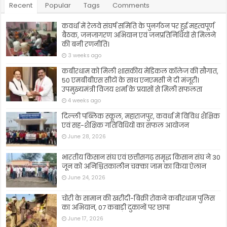
Recent
Popular
Tags
Comments
कवर्धा में रेलवे संघर्ष समिति के पुनर्गठन पर हुई महत्वपूर्ण
बैठक, जनजागरण अभियान एवं जनप्रतिनिधियों से मिलने
की बनी रणनीति।
3 weeks ago
कबीरधाम को मिली शासकीय मेडिकल कॉलेज की सौगात,
50 एमबीबीएस सीटों के साथ एनएमसी ने दी मंजूरी।
उपमुख्यमंत्री विजय शर्मा के प्रयासों से मिली सफलता
4 weeks ago
दिल्ली पब्लिक स्कूल, महाराजपुर, कवर्धा में विविध शैक्षिक
एवं सह-शैक्षिक गतिविधियों का सफल आयोजन
June 28, 2026
भारतीय किसान संघ एवं छत्तीसगढ़ समृद्ध किसान संघ ने 30
जून को अनिश्चितकालीन चक्का जाम का किया ऐलान
June 24, 2026
चोरी के सामान की खरीदी-बिक्री रोकने कबीरधाम पुलिस
का अभियान, 07 कबाड़ी दुकानों पर छापा
June 17, 2026