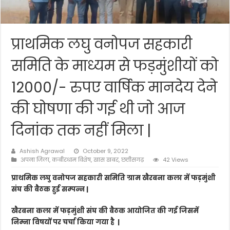
प्राथमिक लघु वनोपज सहकारी
समिति के माध्यम से फड़मुंशीयों को
12000/- रुपए वार्षिक मानदेय देने
की घोषणा की गई थी जो आज
दिनांक तक नहीं मिला |
Ashish Agrawal
October 9, 2022
अपना जिला
,
कबीरधाम विशेष
,
खास खबर
,
छत्तीसगढ़
42 Views
प्राथमिक लघु वनोपज सहकारी समिति ग्राम खैरबना कला में फड़मुंशी
संघ की बैठक हुई सम्पन्न |
खैरबना कला में फड़मुंशी संघ की बैठक आयोजित की गई जिसमें
निम्ना विषयों पर चर्चा किया गया है
|