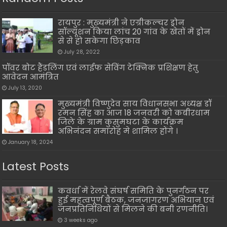
रायपुर : मुख्यमंत्री ने एग्रीकल्चर ड्रोन
सॉल्यूशन किया लांच 20 गांव के खेतों में ड्रोन
से से हो सकेगा छिड़काव
July 28, 2022
पॉवर बोट हैंडलिंग एवं लाईफ सेविंग टेक्निक प्रशिक्षण हेतु
आवेदन आमंत्रित
July 13, 2020
मुख्यमंत्री विष्णुदेव साय विधानसभा अध्यक्ष डॉ
रमन सिंह का आज 18 जनवरी को कबीरधाम
जिले के ग्राम कुसुमघटा के कार्यक्रम
अभिनंदन समारोह मे शामिल होंगे ।
January 18, 2024
Latest Posts
कवर्धा में रेलवे संघर्ष समिति के पुनर्गठन पर
हुई महत्वपूर्ण बैठक, जनजागरण अभियान एवं
जनप्रतिनिधियों से मिलने की बनी रणनीति।
3 weeks ago