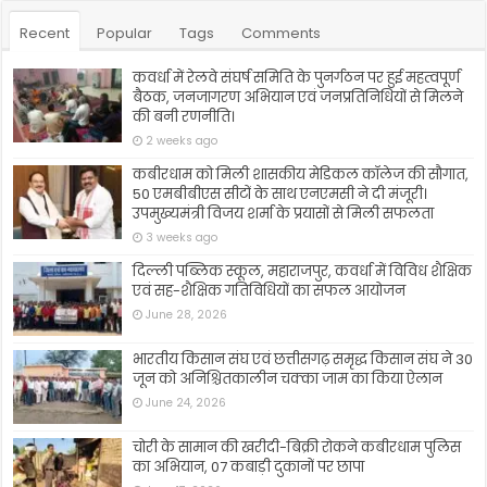
Recent
Popular
Tags
Comments
कवर्धा में रेलवे संघर्ष समिति के पुनर्गठन पर हुई महत्वपूर्ण
बैठक, जनजागरण अभियान एवं जनप्रतिनिधियों से मिलने
की बनी रणनीति।
2 weeks ago
कबीरधाम को मिली शासकीय मेडिकल कॉलेज की सौगात,
50 एमबीबीएस सीटों के साथ एनएमसी ने दी मंजूरी।
उपमुख्यमंत्री विजय शर्मा के प्रयासों से मिली सफलता
3 weeks ago
दिल्ली पब्लिक स्कूल, महाराजपुर, कवर्धा में विविध शैक्षिक
एवं सह-शैक्षिक गतिविधियों का सफल आयोजन
June 28, 2026
भारतीय किसान संघ एवं छत्तीसगढ़ समृद्ध किसान संघ ने 30
जून को अनिश्चितकालीन चक्का जाम का किया ऐलान
June 24, 2026
चोरी के सामान की खरीदी-बिक्री रोकने कबीरधाम पुलिस
का अभियान, 07 कबाड़ी दुकानों पर छापा