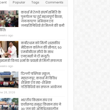
cent
Popular
Tags
Comments
कवर्धा में रेलवे संघर्ष समिति के
पुनर्गठन पर हुई महत्वपूर्ण बैठक,
जनजागरण अभियान एवं
जनप्रतिनिधियों से मिलने की बनी
ीति।
weeks ago
कबीरधाम को मिली शासकीय
मेडिकल कॉलेज की सौगात, 50
एमबीबीएस सीटों के साथ
एनएमसी ने दी मंजूरी।
ख्यमंत्री विजय शर्मा के प्रयासों से मिली सफलता
weeks ago
दिल्ली पब्लिक स्कूल,
महाराजपुर, कवर्धा में विविध
शैक्षिक एवं सह-शैक्षिक
गतिविधियों का सफल आयोजन
ne 28, 2026
भारतीय किसान संघ एवं
छत्तीसगढ़ समृद्ध किसान संघ ने
30 जून को अनिश्चितकालीन