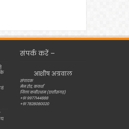
संपर्क करें –
े
के
आशीष अग्रवाल
संपादक
मेन रोड, कवर्धा
वं
जिला कबीरधाम (छत्तीसगढ़)
+91 9977144888
+91 7828080020
ो
ीय