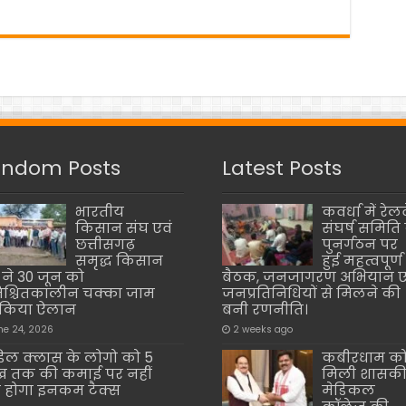
ndom Posts
Latest Posts
भारतीय
कवर्धा में रेलव
किसान संघ एवं
संघर्ष समिति 
छत्तीसगढ़
पुनर्गठन पर
समृद्ध किसान
हुई महत्वपूर्ण
 ने 30 जून को
बैठक, जनजागरण अभियान ए
श्चितकालीन चक्का जाम
जनप्रतिनिधियों से मिलने की
 किया ऐलान
बनी रणनीति।
ne 24, 2026
2 weeks ago
िल क्लास के लोगो को 5
कबीरधाम क
 तक की कमाई पर नहीं
मिली शासक
ा होगा इनकम टैक्स
मेडिकल