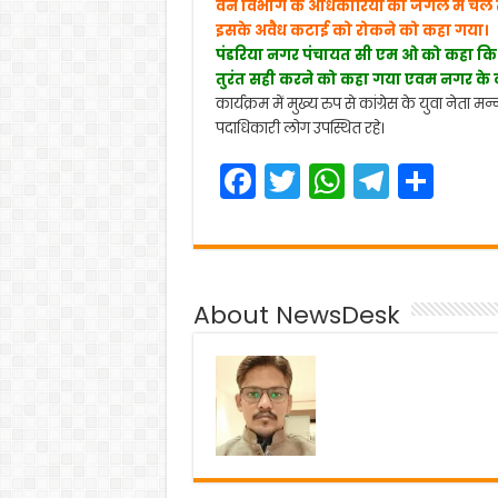
वन विभाग के अधिकारियों को जंगल मे चल 
इसके अवैध कटाई को रोकने को कहा गया।
पंडरिया नगर पंचायत सी एम ओ को कहा कि न
तुरंत सही करने को कहा गया एवम नगर के 
कार्यक्रम में मुख्य रुप से कांग्रेस के युवा नेत
पदाधिकारी लोग उपस्थित रहे।
F
T
W
T
S
a
w
h
el
h
c
itt
a
e
ar
e
er
ts
gr
e
About NewsDesk
b
A
a
o
p
m
o
p
k