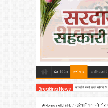
देश-विदेश
छत्तीसगढ़
कबीरधाम वि
कवर्धा में रेलवे संघर्ष समिति
Breaking News
Home
/
खास खबर
/
पंडरिया विधायक ने ली सम