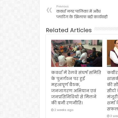
Previous
कवर्धा नगर पालिका में अवैध
प्लाटिंग के खिलाफ बड़ी कार्यवाही
Related Articles
कवर्धा में रेलवे संघर्ष समिति
कबीर
के पुनर्गठन पर हुई
शासक
महत्वपूर्ण बैठक,
की स
जनजागरण अभियान एवं
सीटों
जनप्रतिनिधियों से मिलने
मंजूरी
की बनी रणनीति।
शर्मा 
सफल
2 weeks ago
3 we