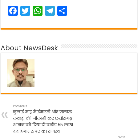
F
T
W
T
S
a
w
h
el
h
c
itt
a
e
ar
e
er
ts
gr
e
About NewsDesk
b
A
a
o
p
m
o
p
k
Previous
जुलाई माह में ईमारती और जलाऊ
लकड़ी की नीलामी कर छत्तीसगढ़
शासन को दिया दो करोड़ 55 लाख
44 हजार रुपए का राजस्व
Next