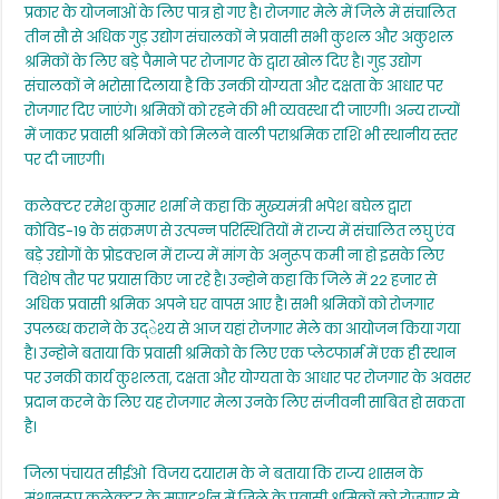
प्रकार के योजनाओं के लिए पात्र हो गए है। रोजगार मेले में जिले में संचालित
तीन सौ से अधिक गुड़ उद्योग संचालकों ने प्रवासी सभी कुशल और अकुशल
श्रमिकों के लिए बड़े पैमाने पर रोजागर के द्वारा खोल दिए है। गुड़ उद्योग
संचालकों ने भरोसा दिलाया है कि उनकी योग्यता और दक्षता के आधार पर
रोजगार दिए जाएंगे। श्रमिकों को रहने की भी व्यवस्था दी जाएगी। अन्य राज्यों
में जाकर प्रवासी श्रमिकों को मिलने वाली पराश्रमिक राशि भी स्थानीय स्तर
पर दी जाएगी।
कलेक्टर रमेश कुमार शर्मा ने कहा कि मुख्यमंत्री भपेश बघेल द्वारा
कोविड-19 के संक्रमण से उत्पन्न परिस्थितियों में राज्य में संचालित लघु एंव
बड़े उद्योगों के प्रोडक्शन में राज्य में मांग के अनुरूप कमी ना हो इसके लिए
विशेष तौर पर प्रयास किए जा रहे है। उन्होने कहा कि जिले में 22 हजार से
अधिक प्रवासी श्रमिक अपने घर वापस आए है। सभी श्रमिकों को रोजगार
उपलब्ध कराने के उद्ेश्य से आज यहां रोजगार मेले का आयोजन किया गया
है। उन्होने बताया कि प्रवासी श्रमिको के लिए एक प्लेटफार्म में एक ही स्थान
पर उनकी कार्य कुशलता, दक्षता और योग्यता के आधार पर रोजगार के अवसर
प्रदान करने के लिए यह रोजगार मेला उनके लिए संजीवनी साबित हो सकता
है।
जिला पंचायत सीईओ विजय दयाराम के ने बताया कि राज्य शासन के
मंशानुरूप कलेक्टर के मागदर्शन में जिले के प्रवासी श्रमिकों को रोजगार से