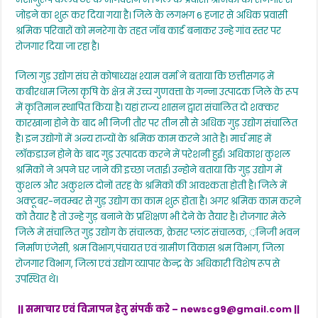
जोड़ने का शुरू कर दिया गया है। जिले के लगभग 6 हजार से अधिक प्रवासी
श्रमिक परिवारों को मनरेगा के तहत जॉब कार्ड बनाकर उन्हे गांव स्तर पर
रोजगार दिया जा रहा है।
जिला गुड़ उद्योग संघ से कोषाध्यक्ष श्याम वर्मा ने बताया कि छत्तीसगढ़ में
कबीरधाम जिला कृषि के क्षेत्र में उच्च गुणवत्ता के गन्ना उत्पादक जिले के रूप
में कृतिमान स्थापित किया है। यहां राज्य शासन द्वारा संचालित दो शक्कर
कारखाना होने के बाद भी निजी तौर पर तीन सौ से अधिक गुड़ उद्योग संचालित
है। इन उद्योगों में अन्य राज्यों के श्रमिक काम करने आते है। मार्च माह में
लॉकडाउन होने के बाद गुड़ उत्पादक करने में परेशनी हुई। अधिकाश कुशल
श्रमिकों ने अपने घर जाने की इच्छा जताई। उन्होने बताया कि गुड़ उद्योग में
कुशल और अकुशल दोनों तरह के श्रमिकों की आवश्कता होती है। जिले में
अक्टूबर-नवम्बर से गुड़ उद्योग का काम शुरू होता है। अगर श्रमिक काम करने
को तैयार है तो उन्हे गुड़ बनाने के प्रशिक्षण भी देने के तैयार है। रोजगार मेले
जिले में संचालित गुड़ उद्योग के संचालक, क्रेसर प्लांट संचालक, ़निजी भवन
निर्माण एंजेसी, श्रम विभाग,पंचायत एवं ग्रामीण विकास श्रम विभाग, जिला
रोजगार विभाग, जिला एवं उद्योग व्यापार केन्द्र के अधिकारी विशेष रूप से
उपस्थित थे।
|| समाचार एवं विज्ञापन हेतु संपर्क करे –
newscg9@gmail.com
||