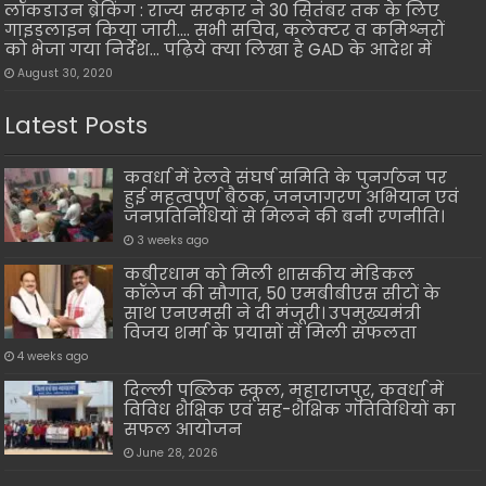
लॉकडाउन ब्रेकिंग : राज्य सरकार ने 30 सितंबर तक के लिए
गाइडलाइन किया जारी…. सभी सचिव, कलेक्टर व कमिश्नरों
को भेजा गया निर्देश… पढ़िये क्या लिखा है GAD के आदेश में
August 30, 2020
Latest Posts
कवर्धा में रेलवे संघर्ष समिति के पुनर्गठन पर
हुई महत्वपूर्ण बैठक, जनजागरण अभियान एवं
जनप्रतिनिधियों से मिलने की बनी रणनीति।
3 weeks ago
कबीरधाम को मिली शासकीय मेडिकल
कॉलेज की सौगात, 50 एमबीबीएस सीटों के
साथ एनएमसी ने दी मंजूरी। उपमुख्यमंत्री
विजय शर्मा के प्रयासों से मिली सफलता
4 weeks ago
दिल्ली पब्लिक स्कूल, महाराजपुर, कवर्धा में
विविध शैक्षिक एवं सह-शैक्षिक गतिविधियों का
सफल आयोजन
June 28, 2026