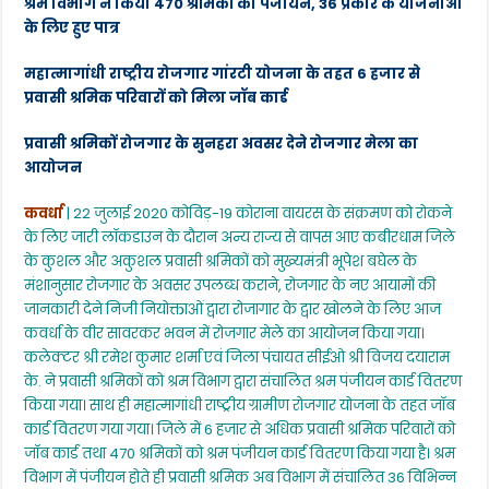
श्रम विभाग ने किया 470 श्रमिकों का पंजीयन, 36 प्रकार के योजनाओं
के लिए हुए पात्र
महात्मागांधी राष्ट्रीय रोजगार गांरटी योजना के तहत 6 हजार से
प्रवासी श्रमिक परिवारों को मिला जॉब कार्ड
प्रवासी श्रमिकों रोजगार के सुनहरा अवसर देने रोजगार मेला का
आयोजन
कवर्धा
| 22 जुलाई 2020 कोविड़-19 कोराना वायरस के संक्रमण को रोकने
के लिए जारी लॉकडाउन के दौरान अन्य राज्य से वापस आए कबीरधाम जिले
के कुशल और अकुशल प्रवासी श्रमिकों को मुख्यमंत्री भूपेश बघेल के
मंशानुसार रोजगार के अवसर उपलब्ध कराने, रोजगार के नए आयामों की
जानकारी देने निजी नियोक्ताओं द्वारा रोजागार के द्वार खोलने के लिए आज
कवर्धा के वीर सावरकर भवन में रोजगार मेले का आयोजन किया गया।
कलेक्टर श्री रमेश कुमार शर्मा एवं जिला पंचायत सीईओ श्री विजय दयाराम
के. ने प्रवासी श्रमिकों को श्रम विभाग द्वारा संचालित श्रम पंजीयन कार्ड वितरण
किया गया। साथ ही महात्मागांधी राष्ट्रीय ग्रामीण रोजगार योजना के तहत जॉब
कार्ड वितरण गया गया। जिले में 6 हजार से अधिक प्रवासी श्रमिक परिवारों को
जॉब कार्ड तथा 470 श्रमिकों को श्रम पंजीयन कार्ड वितरण किया गया है। श्रम
विभाग में पंजीयन होते ही प्रवासी श्रमिक अब विभाग में संचालित 36 विभिन्न