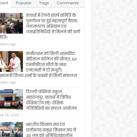
cent
Popular
Tags
Comments
कवर्धा में रेलवे संघर्ष समिति के
पुनर्गठन पर हुई महत्वपूर्ण बैठक,
जनजागरण अभियान एवं
जनप्रतिनिधियों से मिलने की बनी
ीति।
weeks ago
कबीरधाम को मिली शासकीय
मेडिकल कॉलेज की सौगात, 50
एमबीबीएस सीटों के साथ
एनएमसी ने दी मंजूरी।
ख्यमंत्री विजय शर्मा के प्रयासों से मिली सफलता
weeks ago
दिल्ली पब्लिक स्कूल,
महाराजपुर, कवर्धा में विविध
शैक्षिक एवं सह-शैक्षिक
गतिविधियों का सफल आयोजन
ne 28, 2026
भारतीय किसान संघ एवं
छत्तीसगढ़ समृद्ध किसान संघ ने
30 जून को अनिश्चितकालीन