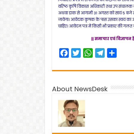
वरिष्ठ कृषि विकास अधिकारी तथा उप संचालक कृषि
अथवा डाक से आगामी 31 अगस्त को सायं 5 बजे तक स्
जावेगा। आवेदक कृषक के पास उसका स्वयं का आधार
चाहिए। आवेदन पत्र में किसी भी प्रकार की गल
|| समाचार एवं विज्ञापन ह
F
T
W
T
S
a
w
h
el
h
c
itt
a
e
ar
e
er
ts
gr
e
About NewsDesk
b
A
a
o
p
m
o
p
k