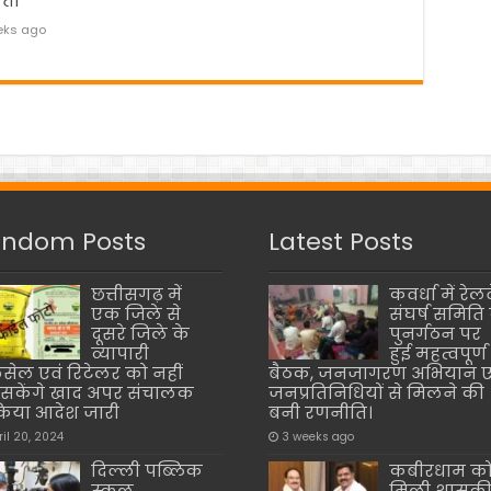
ता
eks ago
ndom Posts
Latest Posts
छत्तीसगढ़ में
कवर्धा में रेलव
एक जिले से
संघर्ष समिति 
दूसरे जिले के
पुनर्गठन पर
व्यापारी
हुई महत्वपूर्ण
सेल एवं रिटेलर को नहीं
बैठक, जनजागरण अभियान ए
 सकेंगे खाद अपर संचालक
जनप्रतिनिधियों से मिलने की
किया आदेश जारी
बनी रणनीति।
ril 20, 2024
3 weeks ago
दिल्ली पब्लिक
कबीरधाम क
स्कूल,
मिली शासक