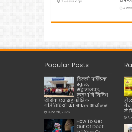
सफल
3 weeks ago
4 we
Popular Posts
Ra
दिल्ली पब्लिक
स्कूल,
महाराजपुर,
कवर्धा में विविध
शैक्षिक एवं सह-शैक्षिक
होल
गतिविधियों का सफल आयोजन
बेच
ने 
June 28, 2026
Ap
How To Get
Out Of Debt
In 1 Year Or