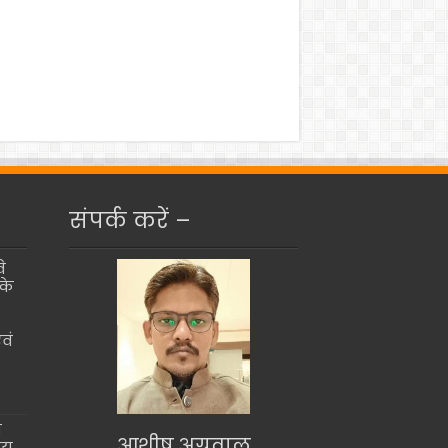
संपर्क करें –
े
के
वं
ो
आशीष अग्रवाल
ीय