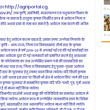
http://agriportal.cg.
साइट
Ju
ov.
in/
तथा कृषि, उद्यानिकी, मत्स्यपालन एवं पशुपालन विभाग के
किया जा सकता है। इच्छुक कृषक निर्धारित प्रपत्र में आवेदन जिला व
ों में सीधे अथवा डाक से जमा कर सकते है। आवेदन जमा करने की अंतिम
Ju
स्कार हेतु आवेदन करना चाहता है, उसका स्पष्ट उल्लेख लिफाफे के
त्र कृषि – धान। राज्य, जिला एवं विकासखण्ड तीनों स्तर के कृषक
 आवेदन प्रपत्र में वर्ष 2019-20 में अपनाई गई एवं की गई कार्यवाही का
नुसार आवेदक द्वारा दी गई जानकारी को प्रमाणित करने हेतु आवश्यक
फोटोग्राफ्स का तथा उल्लेखित प्रमाण पत्रों की छायाप्रतियों का
 तीनों स्तर यथा राज्य, जिला व विकासखण्ड हेतु पृथक-पृथक आवेदन
ं एक ही स्तर के पुरस्कार हेतु उनका चयन किया जायेगा। यदि किसी कृषक
र पुनः उसी अथवा इस स्तर पर किसी भी क्षेत्र में आवेदन किए जाने की दशा
ांतर्गत कृषक पुरस्कार से सम्मानित कृषक यदि पति-पत्नी, पुत्र, पुत्री अथवा
ै तो मान्य नहीं किया जायेगा।
 विभागीय प्रदर्शनों अथवा समूह की गतिविधियों का समावेश आवेदन में
 किया जायेगा। आवेदन प्रपत्र में उल्लेखित जानकारियां स्वयं के विवेक
 अपूर्ण, अहस्ताक्षरित तथा असत्यापित आवेदन मान्य नहीं किये जायेंगे।
िसान संगवारी, ग्रामीण कृषि विस्तार अधिकारी, बी.टी.एम., ए.टी.एम.,