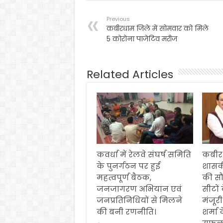
Previous
कबीरधाम जिले में सोमवार को मिले
5 कोरोना पाजेटिव मरीज
Related Articles
कवर्धा में रेलवे संघर्ष समिति
कबीर
के पुनर्गठन पर हुई
शासक
महत्वपूर्ण बैठक,
की स
जनजागरण अभियान एवं
सीटों
जनप्रतिनिधियों से मिलने
मंजूरी
की बनी रणनीति।
शर्मा 