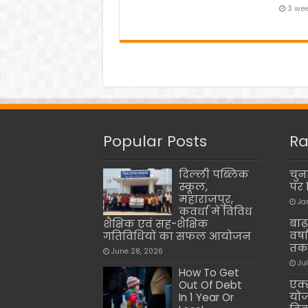
3 we
Popular Posts
Ra
दिल्ली पब्लिक
चुना
स्कूल,
पर 
महाराजपुर,
Ja
कवर्धा में विविध
बाढ़
शैक्षिक एवं सह-शैक्षिक
वर्ष
गतिविधियों का सफल आयोजन
तक 
June 28, 2026
Ju
How To Get
एक्
Out Of Debt
योज
In 1 Year Or