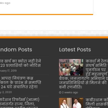
eks ago
ndom Posts
Latest Posts
व खर्च का ब्योरा नहीं देने
कवर्धा में रेलव
123 प्रत्याशियों को नोटिस
संघर्ष समिति 
पुनर्गठन पर
nuary 17, 2019
हुई महत्वपूर्ण
 आपदा नियंत्रण कक्ष
बैठक, जनजागरण अभियान ए
ाकाल के प्रारंभ से समाप्ति
जनप्रतिनिधियों से मिलने की
24 घंटे संचालित रहेगा
बनी रणनीति।
ly 2, 2020
2 weeks ago
सटेंशन रिफॉर्म्स (आत्मा)
कबीरधाम क
नांतर्गत राज्य, जिला,
मिली शासक