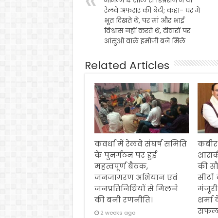
रेलवे अफसर की बेटी; कहा- घर में
भूत दिखते थे, पर मां और भाई
विश्वास नहीं करते थे, दीवारों पर
आंसुओं वाले इमोजी बने मिले
Related Articles
कवर्धा में रेलवे संघर्ष समिति
कबीर
के पुनर्गठन पर हुई
शासक
महत्वपूर्ण बैठक,
की स
जनजागरण अभियान एवं
सीटों
जनप्रतिनिधियों से मिलने
मंजूरी
की बनी रणनीति।
शर्मा 
सफल
2 weeks ago