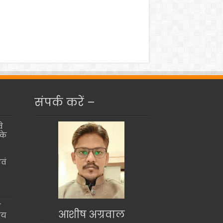
संपर्क करें –
े
के
वं
ो
आशीष अग्रवाल
ीय