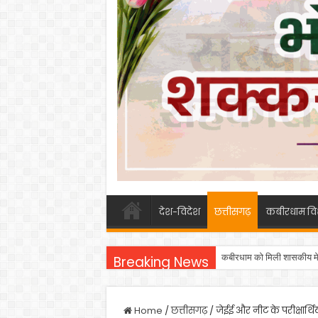
देश-विदेश
छत्तीसगढ़
कबीरधाम वि
कबीरधाम को मिली शासकीय मेड
Breaking News
Home
/
छत्तीसगढ़
/
जेईई और नीट के परीक्षार्थ