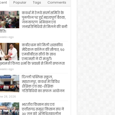
cent
Popular
Tags
Comments
कवर्धा में रेलवे संघर्ष समिति के
पुनर्गठन पर हुई महत्वपूर्ण बैठक,
जनजागरण अभियान एवं
जनप्रतिनिधियों से मिलने की बनी
ीति।
weeks ago
कबीरधाम को मिली शासकीय
मेडिकल कॉलेज की सौगात, 50
एमबीबीएस सीटों के साथ
एनएमसी ने दी मंजूरी।
ख्यमंत्री विजय शर्मा के प्रयासों से मिली सफलता
weeks ago
दिल्ली पब्लिक स्कूल,
महाराजपुर, कवर्धा में विविध
शैक्षिक एवं सह-शैक्षिक
गतिविधियों का सफल आयोजन
ne 28, 2026
भारतीय किसान संघ एवं
छत्तीसगढ़ समृद्ध किसान संघ ने
30 जून को अनिश्चितकालीन