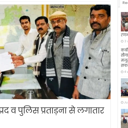
Re
रणन
3 
कबी
सौगा
मंजू
सफ
4 
Ju
रद व पुलिस प्रताड़ना से लगातार