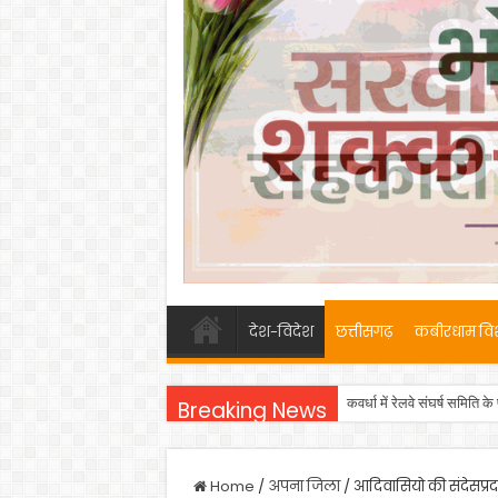
देश-विदेश
छत्तीसगढ़
कबीरधाम वि
कवर्धा में रेलवे संघर्ष समिति
कबीरधाम को मिली शासकीय मेड
Breaking News
Home
/
अपना जिला
/
आदिवासियो की संदेसप्रद 