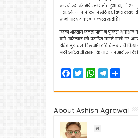
खंड बोडला की संदेहास्पद मौत हुआ था, जो 24 
गया, और न जाने कितने छोटे बड़े विषय कवर्धा की हव
फ़र्ज़ी FIR दर्ज करने में व्यस्त रहती है।
जिला भारतीय जनता पार्टी ने पुलिस अधीक्षक क
करें। बारेलाल को प्रताड़ित करने वालों पर आत्म
उचित मुआवजा दिलवाएँ। यदि ये सब नहीं किया 
पार्टी आदिवासी समाज के साथ जन आंदोलन के लिए
F
T
W
T
S
a
w
h
el
h
c
itt
a
e
ar
e
er
ts
gr
e
About Ashish Agrawal
b
A
a
o
p
m
o
p