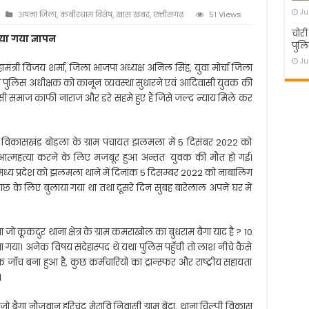
Ju
अपना जिला
,
कबीरधाम विशेष
,
खास खबर
,
छत्तीसगढ़
51 Views
चोरी
या गया ज्ञापन
पुलि
Ju
मंत्री विजय शर्मा, जिला भाजपा अध्यक्ष अनिल सिंह, युवा मोर्चा जिला
ा,ने पुलिस अधीक्षक को कानून व्यवस्था सुधारने एवं आदिवासी युवक की
ासी समाज काफी नाराज और डरे सहमे हुए हैं जिसे जल्द न्याय मिले कर
विकासखंड बोड़ला के ग्राम पंचायत झलमला में 5 दिसंबर 2022 को
 आत्महत्या करने के लिए मजबूर हुआ अन्ततः युवक की मौत हो गई।
ढ़ी, मध्य प्रदेश को झलमला थाने में दिनांक 5 दिसम्बर 2022 को नाबालिग
-ताछ के लिए बुलाया गया था तथा दूसरे दिन सुबह बारेलाल अपने घर में
 कूकदुर थाना क्षेत्र के ग्राम कमराखोल का बुधराम बैगा याद है ? 10
 गया। अनेक विषय संदेहास्पद थे यथा पुलिस पहुँची तो लाश नीचे कैसे
ाँच बना हुआ है, कुछ कर्मचारियों का ट्रान्स्फर और राष्ट्रीय सहायता
।
 बैगा नौजवान हरिचंद मेरावि निवासी ग्राम बेंदा, थाना चिल्पी विकास