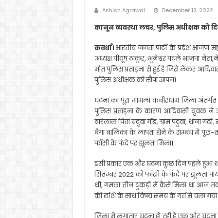
Ashish Agrawal
December 12, 2022
कानून व्यवस्था लचर, पुलिस अधीक्षक को दि
कवर्धा।
भारतीय जनता पार्टी के प्रदेश भाजपा महा
अध्यक्ष पीयूष ठाकुर, भुनेश्वर पटले भाजपा नेत
मौत पुलिस प्रताड़ना से हुई है जिसे लेकर आदिव
पुलिस अधीक्षक को सौपा ज्ञापन।
घटना का पूरा मामला कबीरधाम जिला अंतर्गत 
पुलिस प्रताड़ना के कारण आदिवासी युवक ने
बारेलाल पिता चंदुवा गोंड़, ग्राम पटुवा, थाना ग
बैगा बालिका के लापता होने के सम्बंध में पूछ
फाँसी के फंदे पर झूलता मिला।
इसी प्रकार एक और घटना कुछ दिन पहले हुआ था जो
सितम्बर 2022 को फाँसी के फंदे पर झूलता पाया
थी, गमछा तीन टुकड़ों में कैसे मिला था आज तक ज
की राशि के साथ विषय समय के गर्त में चला गया
जिला में लगातार घटना हो रही है एक और घटना जो