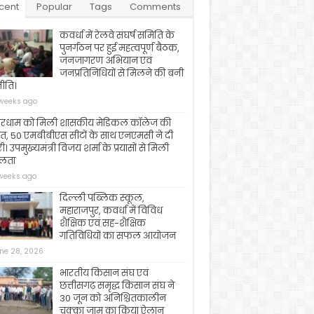
cent
Popular
Tags
Comments
कवर्धा में रेलवे संघर्ष समिति के
पुनर्गठन पर हुई महत्वपूर्ण बैठक,
जनजागरण अभियान एवं
जनप्रतिनिधियों से मिलने की बनी
ीति।
weeks ago
रधाम को मिली शासकीय मेडिकल कॉलेज की
त, 50 एमबीबीएस सीटों के साथ एनएमसी ने दी
री। उपमुख्यमंत्री विजय शर्मा के प्रयासों से मिली
लता
weeks ago
दिल्ली पब्लिक स्कूल,
महाराजपुर, कवर्धा में विविध
शैक्षिक एवं सह-शैक्षिक
गतिविधियों का सफल आयोजन
ne 28, 2026
भारतीय किसान संघ एवं
छत्तीसगढ़ समृद्ध किसान संघ ने
30 जून को अनिश्चितकालीन
चक्का जाम का किया ऐलान