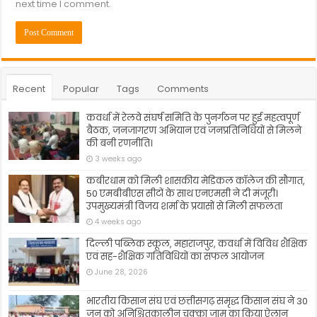
next time I comment.
Recent
Popular
Tags
Comments
कवर्धा में रेलवे संघर्ष समिति के पुनर्गठन पर हुई महत्वपूर्ण
बैठक, जनजागरण अभियान एवं जनप्रतिनिधियों से मिलने
की बनी रणनीति।
3 weeks ago
कबीरधाम को मिली शासकीय मेडिकल कॉलेज की सौगात,
50 एमबीबीएस सीटों के साथ एनएमसी ने दी मंजूरी।
उपमुख्यमंत्री विजय शर्मा के प्रयासों से मिली सफलता
4 weeks ago
दिल्ली पब्लिक स्कूल, महाराजपुर, कवर्धा में विविध शैक्षिक
एवं सह-शैक्षिक गतिविधियों का सफल आयोजन
June 28, 2026
भारतीय किसान संघ एवं छत्तीसगढ़ समृद्ध किसान संघ ने 30
जून को अनिश्चितकालीन चक्का जाम का किया ऐलान