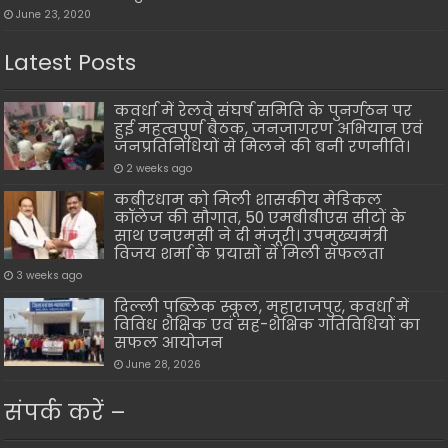
June 23, 2020
Latest Posts
कवर्धा में रेलवे संघर्ष समिति के पुनर्गठन पर
हुई महत्वपूर्ण बैठक, जनजागरण अभियान एवं
जनप्रतिनिधियों से मिलने की बनी रणनीति।
2 weeks ago
कबीरधाम को मिली शासकीय मेडिकल
कॉलेज की सौगात, 50 एमबीबीएस सीटों के
साथ एनएमसी ने दी मंजूरी। उपमुख्यमंत्री
विजय शर्मा के प्रयासों से मिली सफलता
3 weeks ago
दिल्ली पब्लिक स्कूल, महाराजपुर, कवर्धा में
विविध शैक्षिक एवं सह-शैक्षिक गतिविधियों का
सफल आयोजन
June 28, 2026
संपर्क करें –