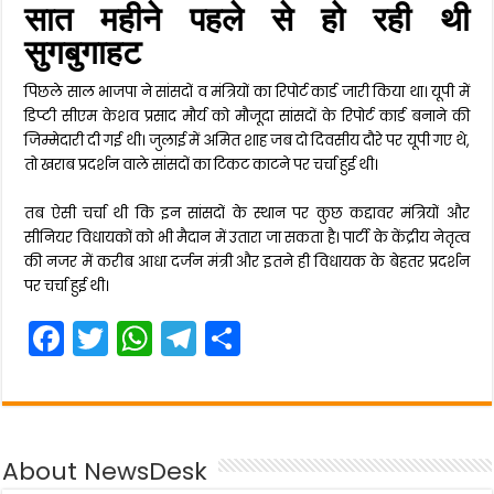
सात महीने पहले से हो रही थी
सुगबुगाहट
पिछले साल भाजपा ने सांसदों व मंत्रियों का रिपोर्ट कार्ड जारी किया था। यूपी में
डिप्टी सीएम केशव प्रसाद मौर्य को मौजूदा सांसदों के रिपोर्ट कार्ड बनाने की
जिम्मेदारी दी गई थी। जुलाई में अमित शाह जब दो दिवसीय दौरे पर यूपी गए थे,
तो खराब प्रदर्शन वाले सांसदों का टिकट काटने पर चर्चा हुई थी।
तब ऐसी चर्चा थी कि इन सांसदों के स्थान पर कुछ कद्दावर मंत्रियों और
सीनियर विधायकों को भी मैदान में उतारा जा सकता है। पार्टी के केंद्रीय नेतृत्व
की नजर में करीब आधा दर्जन मंत्री और इतने ही विधायक के बेहतर प्रदर्शन
पर चर्चा हुई थी।
F
T
W
T
S
a
w
h
el
h
c
itt
a
e
ar
e
er
ts
gr
e
About NewsDesk
b
A
a