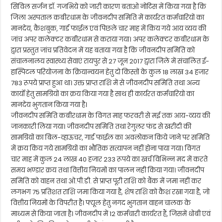
सिविल सर्जन डॉ. गजभिये को जारी कारण बताओ नोटिस में किया गया है कि
जिला अस्पताल कबीरधाम के जीवनदीप समिति में कार्यरत कर्मचारियों का
मानदेय, कैशबुक, गार्ड फाईल एवं पिछले चार माह में किय गये आय व्यय की
जांच अपर कलेक्टर कबीरधाम से कराया गया। अपर कलेक्टर कबीरधाम के
द्वारा प्रस्तुत जांच प्रतिवेदन में यह बताया गया है कि जीवनदीप समिति को
संचालनालय स्वास्थ्य सेवाएं रायपुर से 27 जून 2017 द्वारा जिले में संचालित ई-
हास्पिटल परियोजना के क्रियान्वयन हेतु दो किस्तों के कुल 18 लाख 34 हजार
783 रूपये प्राप्त हुआ था। उक्त प्राप्त राशि में से जीवनदीप समिति तथा अन्य
कार्यो हेतु सामग्रियों का क्रय किया गया है साथ ही कार्यरत कर्मचारियो का
मानदेय भुगतान किया गया है।
जीवनदीप समिति कबीरधाम के विगत माह फरवरी से मई तक आय-व्यय की
जानकारी लिया गया। जीवनदीप समिति तथा रेगुलर फंड से खरीदी की
सामग्रियों का बिल-व्हाऊचर, गार्ड फाईल का अवलोकन किये जाने पर समिति
में क्रय किय गये सामग्रियों का भौतिक सत्यापन नहीं होना पाया गया। विगत
चार माह में कुल 24 लाख 40 हजार 233 रूपये का खर्च विभिन्न मद में करते
समय भण्डार क्रय तथा वित्तीय नियमों का पालन नही किया गया। जीवनदीप
समिति को वाहन तथा ओ.पी.डी. से प्राप्त पूरी राशि को बैंक में जमा नहीं कर
लगभग 75 प्रतिशत राशि जमा किया गया है, शेष राशि को कैश रखा गया है, जो
वित्तीय नियमों के विपरीत है। फ्यूल हेतु नगद भुगतान वाहन चालक के
माध्यम से किया जाता है। जीवनदीप में 12 कर्मचारी कार्यरत हैं, जिसमें धोबी एवं