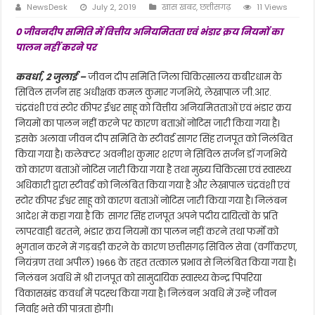
NewsDesk
July 2, 2019
खास खबर
,
छत्तीसगढ़
11 Views
0 जीवनदीप समिति में वित्तीय अनियमितता एवं भंडार क्रय नियमों का
पालन नहीं करने पर
कवर्धा, 2 जुलाई –
जीवन दीप समिति जिला चिकित्सालय कबीरधाम के
सिविल सर्जन सह अधीक्षक कमल कुमार गजभिये, लेखापाल जी.आर.
चंद्रवंशी एवं स्टोर कीपर ईश्वर साहू को वित्तीय अनियमितताओं एवं भंडार क्रय
नियमों का पालन नहीं करने पर कारण बताओं नोटिस जारी किया गया है।
इसके अलावा जीवन दीप समिति के स्टीवर्ड सागर सिंह राजपूत को निलंबित
किया गया है। कलेक्टर अवनीश कुमार शरण ने सिविल सर्जन डॉ गजभिये
को कारण बताओं नोटिस जारी किया गया है तथा मुख्य चिकित्सा एवं स्वास्थ्य
अधिकारी द्वारा स्टीवर्ड को निलंबित किया गया है और लेखापाल चंद्रवंशी एवं
स्टोर कीपर ईश्वर साहू को कारण बताओं नोटिस जारी किया गया है। निलंबन
आदेश में कहा गया है कि सागर सिंह राजपूत अपने पदीय दायित्वों के प्रति
लापरवाही बरतने, भंडार क्रय नियमों का पालन नहीं करने तथा फर्मो को
भुगतान करने में गड़बड़ी करने के कारण छत्तीसगढ़ सिविल सेवा (वर्गीकरण,
नियंत्रण तथा अपील) 1966 के तहत तत्काल प्रभाव से निलंबित किया गया है।
निलंबन अवधि में श्री राजपूत को सामुदायिक स्वास्थ्य केन्द्र पिपरिया
विकासखंड कवर्धा में पदस्थ किया गया है। निलंबन अवधि में उन्हें जीवन
निर्वाह भत्ते की पात्रता होगी।