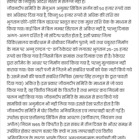
स्वीपर के नियुक्ति आदेश नस्ती में संलग्न नहीं है।
जीवनदीप समिति के मेनुअल अनुसार सिविल सर्जन को 50 हजार रूपये तक
का अधिकार दिया गया है, किन्तु 50 हजार रूपये से अधिक की राशि का
भुगतान छोटे-छोटे बिल व्हाऊचर प्रस्तुत कर एक मुस्त राशि चेक के माध्यम से
किया गया। कई बिल में बिल नम्बर सिरयल से अंकित नहीं है, परन्तु दिनांक
अलग-अलग दर्शित है जो संदिग्ध प्रतीत होता है, इसी प्रकार जिला
चिकित्सालय कबीरधाम में धोबीघाट निर्माण पुराने, नये तथा चबुतरा निर्माण
के नाम पर अन्नु टण्डन “द“ वर्ग ठेकेदार को लगातार भुगतान 25-25 हजार
रूपये का किया गया है जिसमें बिल क्रमांक तथा दिनांक एक ही है। ठेकेदार
द्वारा स्टीमेट के आधार पर निर्माण कार्य किया गया है, परन्तु मूल्यांकन नहीं
कराया गया। चेक जारी पंजी में जितने भी संबंधित फर्मो को चेक जारी किये गये
है। उसमें सभी की पावती संबंधित लिपिक (सागर सिंह राजपूत के द्वारा पावती
दिया गया) अंकित है। इस प्रकार जीवनदीप समिति के माध्यम से जो व्यय
किया गया है, वह वित्तीय नियमों के वितरीत है तथा भण्डार क्रय नियमों का
पालन नहीं किया गया। जीवनदीप समिति के माध्यम से क्रय किये गये
सामग्रियों का अनुमोदन भी नहीं लिया गया। इससे ऐसा प्रतीत होता है कि
जीवनदीप समिति में घोर वित्तीय अनियमितता एवं लापरवाही बरती गई है।
उपरोक्त कृत्य छत्तीसगढ़ सिविल सेवा आचरण (वर्गीकरण, नियंत्रण तथा
अपील) नियम 1965 के विपरीत है। इस संबंध में तीन दिवस के भीतर समक्ष में
उपस्थित होकर कारण बताएं कि क्यों न उक्त लापरवाही एवं वित्तीय
अनियमितता के कारण आपके विरूद्व अनुशासनात्मक कार्यवाही की जाये।