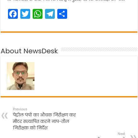
F
T
W
T
S
a
w
h
el
h
c
itt
a
e
ar
e
er
ts
gr
e
About NewsDesk
b
A
a
o
p
m
o
p
k
Previous
पेट्रोल पंपों का औचक निरीक्षण कर
मीटर सत्यापित करने नाप-तौल
निरीक्षक को निर्देश
Next