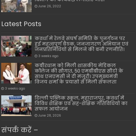
June 26, 2022
Latest Posts
कवर्धा में रेलवे संघर्ष समिति के पुनर्गठन पर
हुई महत्वपूर्ण बैठक, जनजागरण अभियान एवं
जनप्रतिनिधियों से मिलने की बनी रणनीति।
3 weeks ago
कबीरधाम को मिली शासकीय मेडिकल
कॉलेज की सौगात, 50 एमबीबीएस सीटों के
साथ एनएमसी ने दी मंजूरी। उपमुख्यमंत्री
विजय शर्मा के प्रयासों से मिली सफलता
3 weeks ago
दिल्ली पब्लिक स्कूल, महाराजपुर, कवर्धा में
विविध शैक्षिक एवं सह-शैक्षिक गतिविधियों का
सफल आयोजन
June 28, 2026
संपर्क करें –