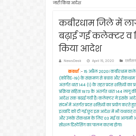
जारी किया आदेश
कबीरधाम जिले में ल
बढ़ाई गई कलेक्टर व ज
किया आदेश
NewsDesk
April 15, 2020
छत्तीस
कवर्धा
:-
15 अप्रैल 2020। कबीरधाम कलेक
(कोविड-19) के संक्रमण से बचाव और रोकथाम के लिए
अंतर्गत धारा 144 (1) के तहत प्रदत्त शक्तियों का 
प्रक्रिया संहिता 1973 के अंतर्गत धारा 144 लागू 
आदेश तक बढाई गयी है। कलेक्टर ने इसके आदे
संदर्भ में अंतर्गत प्रदत्त शक्तियों का प्रयोग करते ह
इत्यादि को दी गई छूट इस आदेश में भी यथावत्
और उनके रोकथाम के लिए 03 मई या आगामी आद
सोशल डिस्टेंसिंग का पालन करना होगा।