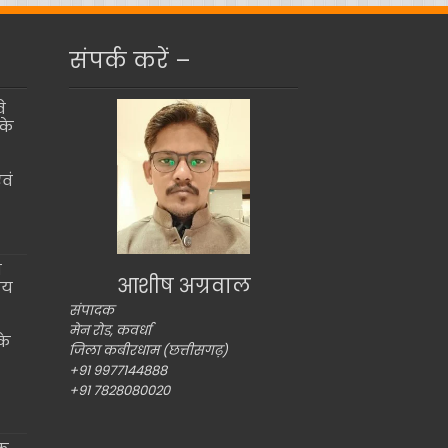
संपर्क करें –
े
के
वं
ो
आशीष अग्रवाल
ीय
संपादक
मेन रोड, कवर्धा
के
जिला कबीरधाम (छत्तीसगढ़)
+91 9977144888
+91 7828080020