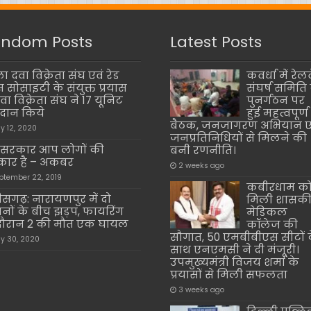
ndom Posts
Latest Posts
ा दवा विक्रेता संघ एवं रेड
कवर्धा में रेलव
ॉस सोसाइटी के संयुक्त प्रयास
संघर्ष समिति 
वा विक्रेता संघ ने 17 यूनिट
पुनर्गठन पर
तदान किये
हुई महत्वपूर्ण
बैठक, जनजागरण अभियान ए
y 12, 2020
जनप्रतिनिधियों से मिलने की
सरकार आप लोगों की
बनी रणनीति।
ार है – अकबर
2 weeks ago
ptember 22, 2019
कबीरधाम क
तीसगढ़: नारायणपुर में दो
मिली शासक
नों के बीच झड़प, फायरिंग
मेडिकल
दौरान 2 की मौत एक घायल
कॉलेज की
सौगात, 50 एमबीबीएस सीटों 
y 30, 2020
साथ एनएमसी ने दी मंजूरी।
उपमुख्यमंत्री विजय शर्मा के
प्रयासों से मिली सफलता
3 weeks ago