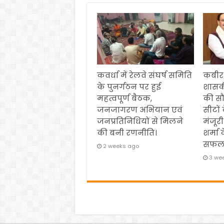
कवर्धा में रेलवे संघर्ष समिति
कबीर
के पुनर्गठन पर हुई
शासक
महत्वपूर्ण बैठक,
की स
जनजागरण अभियान एवं
सीटों
जनप्रतिनिधियों से मिलने
मंजूरी
की बनी रणनीति।
शर्मा 
सफल
2 weeks ago
3 we