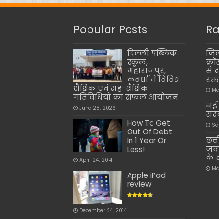
Popular Posts
Ra
दिल्ली पब्लिक
जिल
स्कूल,
क्र
महाराजपुर,
से द
कवर्धा में विविध
रक्
शैक्षिक एवं सह-शैक्षिक
Ma
गतिविधियों का सफल आयोजन
नई 
June 28, 2026
सरक
How To Get
Se
Out Of Debt
छत्
In 1 Year Or
जवा
Less!
के 
April 24, 2014
Ma
Apple iPad
review
December 24, 2014