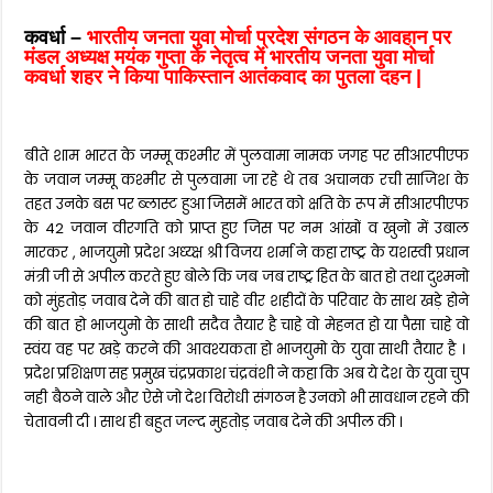
कवर्धा –
भारतीय जनता युवा मोर्चा प्रदेश संगठन के आवहान पर
मंडल अध्यक्ष मयंक गुप्ता के नेतृत्व में भारतीय जनता युवा मोर्चा
कवर्धा शहर ने किया पाकिस्तान आतंकवाद का पुतला दहन |
बीते शाम भारत के जम्मू कश्मीर में पुलवामा नामक जगह पर सीआरपीएफ
के जवान जम्मू कश्मीर से पुलवामा जा रहे थे तब अचानक रची साजिश के
तहत उनके बस पर ब्लास्ट हुआ जिसमें भारत को क्षति के रूप में सीआरपीएफ
के 42 जवान वीरगति को प्राप्त हुए जिस पर नम आंखों व खुनो में उबाल
मारकर ,
भाजयुमो प्रदेश अध्य्क्ष श्री विजय शर्मा ने कहा राष्ट्र के यशस्वी प्रधान
मंत्री जी से अपील करते हुए बोले कि जब जब राष्ट्र हित के बात हो तथा दुश्मनो
को मुंहतोड़ जवाब देने की बात हो चाहे वीर शहीदों के परिवार के साथ खड़े होने
की बात हो भाजयुमो के साथी सदैव तैयार है चाहे वो मेहनत हो या पैसा चाहे वो
स्वंय वह पर खड़े करने की आवश्यकता हो भाजयुमो के युवा साथी तैयार है ।
प्रदेश प्रशिक्षण सह प्रमुख चंद्रप्रकाश चंद्रवंशी ने कहा कि अब ये देश के युवा चुप
नही बैठने वाले और ऐसे जो देश विरोधी संगठन है उनको भी सावधान रहने की
चेतावनी दी । साथ ही बहुत जल्द मुहतोड़ जवाब देने की अपील की ।