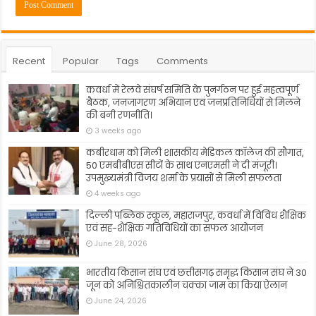
Recent
Popular
Tags
Comments
कवर्धा में रेलवे संघर्ष समिति के पुनर्गठन पर हुई महत्वपूर्ण
बैठक, जनजागरण अभियान एवं जनप्रतिनिधियों से मिलने
की बनी रणनीति।
3 weeks ago
कबीरधाम को मिली शासकीय मेडिकल कॉलेज की सौगात,
50 एमबीबीएस सीटों के साथ एनएमसी ने दी मंजूरी।
उपमुख्यमंत्री विजय शर्मा के प्रयासों से मिली सफलता
4 weeks ago
दिल्ली पब्लिक स्कूल, महाराजपुर, कवर्धा में विविध शैक्षिक
एवं सह-शैक्षिक गतिविधियों का सफल आयोजन
June 28, 2026
भारतीय किसान संघ एवं छत्तीसगढ़ समृद्ध किसान संघ ने 30
जून को अनिश्चितकालीन चक्का जाम का किया ऐलान
June 24, 2026