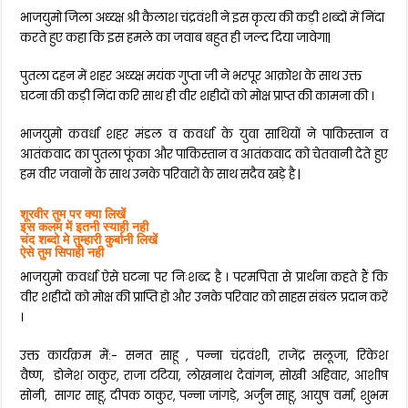
भाजयुमो जिला अध्य्क्ष श्री कैलाश चंद्रवंशी ने इस कृत्य की कड़ी शब्दों में निंदा
करते हुए कहा कि इस हमले का जवाब बहुत ही जल्द दिया जावेगा|
पुतला दहन में शहर अध्य्क्ष मयंक गुप्ता जी ने भरपूर आक्रोश के साथ उक्त
घटना की कड़ी निंदा करि साथ ही वीर शहीदों को मोक्ष प्राप्त की कामना की ।
भाजयुमो कवर्धा शहर मंडल व कवर्धा के युवा साथियों ने पाकिस्तान व
आतंकवाद का पुतला फूंका और पाकिस्तान व आतंकवाद को चेतवानी देते हुए
हम वीर जवानों के साथ उनके परिवारों के साथ सदैव खड़े है |
शूरवीर तुम पर क्या लिखें
इस कलम में इतनी स्याही नही
चंद शब्दो मे तुम्हारी कुर्बानी लिखें
ऐसे तुम सिपाही नही
भाजयुमो कवर्धा ऐसे घटना पर निःशब्द है । परमपिता से प्रार्थना कहते हैं कि
वीर शहीदों को मोक्ष की प्राप्ति हो और उनके परिवार को साहस संबंल प्रदान करें
।
उक्त कार्यक्रम में:- सनत साहू , पन्ना चंद्रवंशी, राजेंद्र सलूजा, रिंकेश
वैष्ण, डोनेश ठाकुर, राजा टटिया, लोखनाथ देवांगन, सोखी अहिवार, आशीष
सोनी, सागर साहू, दीपक ठाकुर, पन्ना जांगड़े, अर्जुन साहू, आयुष वर्मा, शुभम