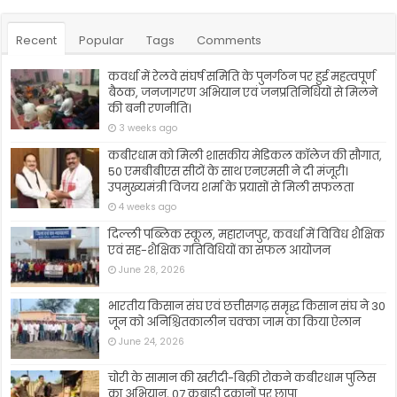
Recent
Popular
Tags
Comments
कवर्धा में रेलवे संघर्ष समिति के पुनर्गठन पर हुई महत्वपूर्ण
बैठक, जनजागरण अभियान एवं जनप्रतिनिधियों से मिलने
की बनी रणनीति।
3 weeks ago
कबीरधाम को मिली शासकीय मेडिकल कॉलेज की सौगात,
50 एमबीबीएस सीटों के साथ एनएमसी ने दी मंजूरी।
उपमुख्यमंत्री विजय शर्मा के प्रयासों से मिली सफलता
4 weeks ago
दिल्ली पब्लिक स्कूल, महाराजपुर, कवर्धा में विविध शैक्षिक
एवं सह-शैक्षिक गतिविधियों का सफल आयोजन
June 28, 2026
भारतीय किसान संघ एवं छत्तीसगढ़ समृद्ध किसान संघ ने 30
जून को अनिश्चितकालीन चक्का जाम का किया ऐलान
June 24, 2026
चोरी के सामान की खरीदी-बिक्री रोकने कबीरधाम पुलिस
का अभियान, 07 कबाड़ी दुकानों पर छापा