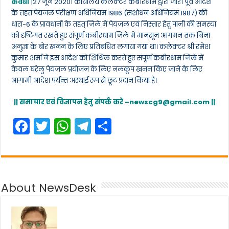
कवर्धा
|27 जून 2020। कार्यालय कलेक्टर कबीरधाम द्वारा जारी पूर्व आदेश
के तहत पेयजल परीक्षण अधिनियम 1986 (संशोधन अधिनियम 1987) की
धारा-6 के प्रावधानों के तहत् जिले में पेयजल एवं निस्तार हेतु पानी की समस्या
को दृष्टिगत रखते हुए संपूर्ण कबीरधाम जिले में मानसून आगमन तक बिना
अनुज्ञा के बोर खनन के लिए प्रतिबंधित लगाया गया था। कलेक्टर श्री रमेश
कुमार शर्मा ने इस आदेश को शिथिल करते हुए संपूर्ण कबीरधाम जिले में
केवल घरेलु पेयजल प्रयोजन के लिए नलकूप खनन किए जाने के लिए
आगामी आदेश पर्यन्त अस्थाई रूप से छूट प्रदान किया है।
|| समाचार एवं विज्ञापन हेतु संपर्क करे –
newscg9@gmail.com
||
F
T
W
T
S
a
w
h
el
h
c
itt
a
e
ar
e
er
ts
gr
e
About NewsDesk
b
A
a
o
p
m
o
p