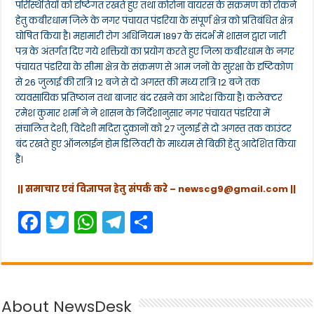
परिस्थितियों को दृष्टिगत रखते हुए तथा कोरोना वायरस के संक्रमण को रोकने
हेतु कबीरधाम जिले के नगर पंचायत पंडरिया के संपूर्ण क्षेत्र को प्रतिबंधित क्षेत्र
घोषित किया है। महामारी रोग अधिनियम 1897 के संदर्भ में शासन द्वारा जारी
पत्र के अंतर्गत दिए गये शक्तियों का प्रयोग करते हुए जिला कबीरधाम के नगर
पंचायत पंडरिया के सीमा क्षेत्र के संक्रमण से आम जनों के सुरक्षा के दृष्टिकोण
से 26 जुलाई की रात्रि 12 बजे से दो अगस्त की मध्य रात्रि 12 बजे तक
व्यवसायिक प्रतिष्ठान तथा बाजार बंद रखने का आदेश किया है। कलेक्टर
रमेश कुमार शर्मा ने ने शासन के निर्देशानुसार नगर पंचायत पंडरिया में
संचालित देशी, विदेशी मदिरा दुकानों को 27 जुलाई से दो अगस्त तक काउंटर
बंद रखते हुए ऑनलाईन होम डिलिवरी के माध्यम से बिक्री हेतु आदेशित किया
है।
|| समाचार एवं विज्ञापन हेतु संपर्क करे –
newscg9@gmail.com
||
F
T
W
T
S
a
w
h
el
h
c
itt
a
e
ar
e
er
ts
gr
e
About NewsDesk
b
A
a