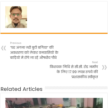
o
p
m
o
p
k
Previous
“घर अंगना जरी बुटी बगिया“ की
अवधारणा को लेकर वनवासियों के
बाड़ियों में रोपे जा रहें औषधीय पौधे
Next
विधायक निधि से सी.सी. रोड नर्माण
के लिए 17.99 लाख रूपये की
प्रशासकीय स्वीकृत
Related Articles