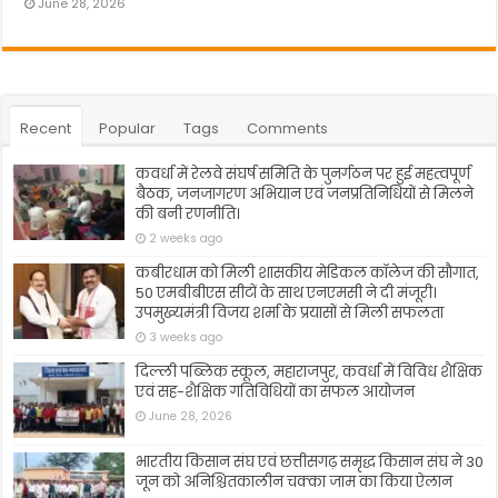
June 28, 2026
Recent
Popular
Tags
Comments
कवर्धा में रेलवे संघर्ष समिति के पुनर्गठन पर हुई महत्वपूर्ण
बैठक, जनजागरण अभियान एवं जनप्रतिनिधियों से मिलने
की बनी रणनीति।
2 weeks ago
कबीरधाम को मिली शासकीय मेडिकल कॉलेज की सौगात,
50 एमबीबीएस सीटों के साथ एनएमसी ने दी मंजूरी।
उपमुख्यमंत्री विजय शर्मा के प्रयासों से मिली सफलता
3 weeks ago
दिल्ली पब्लिक स्कूल, महाराजपुर, कवर्धा में विविध शैक्षिक
एवं सह-शैक्षिक गतिविधियों का सफल आयोजन
June 28, 2026
भारतीय किसान संघ एवं छत्तीसगढ़ समृद्ध किसान संघ ने 30
जून को अनिश्चितकालीन चक्का जाम का किया ऐलान