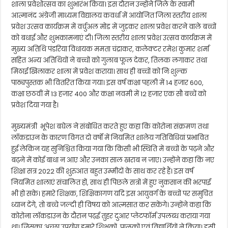
शाला प्रवेशोत्सव का शुभारंभ किया। इस दौरान उन्होंने जिले के स्वामी
आत्मानंद अंग्रेजी माध्यम विद्यालय कवर्धा में आयोजित जिला स्तरीय शाला
प्रवेश उत्सव कार्यक्रम में वर्चुअल मोड में जुड़कर शाला प्रवेश करने वाले बच्चों
को बधाई और शुभकामनाएं दी। जिला स्तरीय शाला प्रवेश उत्सव कार्यक्रम में
मुख्य अतिथि पंडरिया विधायक ममता चंद्राकर, कलेक्टर रमेश कुमार शर्मा
सहित अन्य अतिथियों ने बच्चों को गुलाब फूल देकर, तिलक लगाकर तथा
मिठाई खिलाकर शाला में प्रवेश कराया। साथ ही बच्चों को निःशुल्क
पाठ्यपुस्तक भी वितरित किया गया। इस वर्ष कक्षा पहली में 14 हजार 600,
कक्षा छठवीं में 13 हजार 400 और कक्षा नवमी में 12 हजार एक सौ बच्चें को
प्रवेश दिया गया है।
मुख्यमंत्री भूपेश बघेल ने संबोधित करते हुए कहा कि कोरोना संक्रमण तथा
लॉकडाउन के कारण विगत दो वर्षों में नियमित शालेय गतिविधियां प्रभावित
हुई लेकिन यह सुनिश्चित किया गया कि किसी भी स्थिति में बच्चों के पढ़ने और
बढ़ने में कोई बाधा न आए और उनका साल खराब न जाए। उन्होंने कहा कि नए
शिक्षा सत्र 2022 की शुरुआत बहुत उम्मीदों के साथ कर रहे हैं। इस वर्ष
नियमित शालाएं संचालित हों, साथ ही पिछले सत्रों में हुए नुकसान की भरपाई
भी हो सके। हमारे शिक्षक, शिक्षिकागण यदि इस आयुवर्ग के बच्चों पर समुचित
ध्यान देंगे, तो बच्चे जल्दी ही विषय को आत्मसात कर सकेंगे। उन्होंने कहा कि
कोरोना लॉकडाउन के दौरान पढ़ई तुहर दुआर प्लेटफॉर्म उपलब्ध कराया गया
था। जिसका अच्छा उपयोग हमारे शिक्षकों, पालकों एवं विद्यार्थियों ने किया। इसी