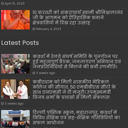
April 15, 2020
10 फ़रवरी को शंकराचार्य स्वामी श्रीनिश्चालानंद
जी के आगमन को ऐतिहासिक बनाने
क्षेत्रवासियों में दिख रहा उत्साह
February 4, 2023
Latest Posts
कवर्धा में रेलवे संघर्ष समिति के पुनर्गठन पर
हुई महत्वपूर्ण बैठक, जनजागरण अभियान एवं
जनप्रतिनिधियों से मिलने की बनी रणनीति।
3 weeks ago
कबीरधाम को मिली शासकीय मेडिकल
कॉलेज की सौगात, 50 एमबीबीएस सीटों के
साथ एनएमसी ने दी मंजूरी। उपमुख्यमंत्री
विजय शर्मा के प्रयासों से मिली सफलता
3 weeks ago
दिल्ली पब्लिक स्कूल, महाराजपुर, कवर्धा में
विविध शैक्षिक एवं सह-शैक्षिक गतिविधियों का
सफल आयोजन