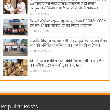
50 एमबीबीएस सीटों के साथ एनएमसी ने दी मंजूरी।
उपमुख्यमंत्री विजय शर्मा के प्रयासों से मिली सफलता
3 weeks ago
दिल्ली पब्लिक स्कूल, महाराजपुर, कवर्धा में विविध शैक्षिक
एवं सह-शैक्षिक गतिविधियों का सफल आयोजन
June 28, 2026
भारतीय किसान संघ एवं छत्तीसगढ़ समृद्ध किसान संघ ने 30
जून को अनिश्चितकालीन चक्का जाम का किया ऐलान
June 24, 2026
चोरी के सामान की खरीदी-बिक्री रोकने कबीरधाम पुलिस
का अभियान, 07 कबाड़ी दुकानों पर छापा
June 17, 2026
Popular Posts