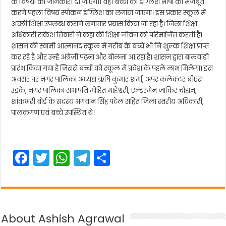
के विषयों की जानकारी दी जाएगी। वही बच्चों की इंग्लिश भाषा को मजबूत
करने पहला विषय स्पोकन इंग्लिश का लगाया जाएगा। इस प्रकार स्कूल में
अच्छी शिक्षा उपलब्ध कराने लगातार प्रयास किया जा रहा है। जिला शिक्षा
अधिकारी राकेश तिवारी ने कहा की शिक्षा जीवन को परिमार्जित करती है।
शासन की स्वामी आत्मानंद स्कूल में गरीब के बच्चें भी निःशुल्क शिक्षा प्राप्त
कर रहे है और उन्हें अंग्रेजी पढ़ना और बोलना आ रहा है। शासन द्वारा बालवाड़ी
प्रारंभ किया गया है जिससे बच्चों को स्कूल में प्रवेश के पहले लाभ मिलेगा। इस
अवसर पर नगर पालिका अध्यक्ष ऋषि कुमार शर्मा, अपर कलेक्टर बीएस
उइके, नगर पालिका सभापति मोहित माहेश्वरी, एल्डरमेन जाकिर चौहान,
शांकभरी बोर्ड के सदस्य भगवान सिंह पटेल सहित जिला स्तरीय अधिकारी,
पालकगण एवं बच्चे उपस्थित थे।
F
T
W
T
S
a
w
h
el
h
c
itt
a
e
ar
e
er
ts
gr
e
About Ashish Agrawal
b
A
a